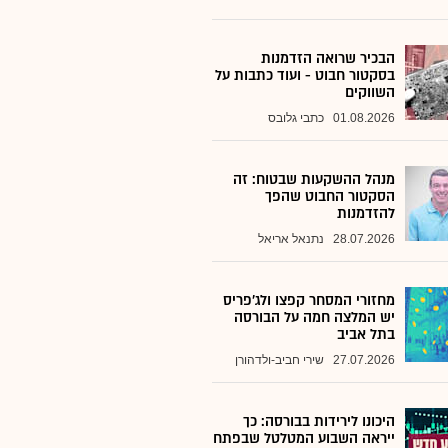
הבכיר שרואה הזדמנות
בסקטור חבוט - ועוד כתבות על
השווקים
01.08.2026
כתבי גלובס
מנהל ההשקעות שבטוח: זה
הסקטור החבוט שהפך
להזדמנות
28.07.2026
נתנאל אריאל
מחזורי המסחר קפצו ולג'פריס
יש המלצה חמה על הבורסה
בתל אביב
27.07.2026
שירי חביב-ולדהורן
היכונו לירידות בבורסה: כך
ייראה השבוע המטלטל שבפתח