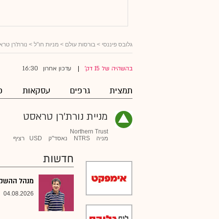
גלובס פיננסי
>
בורסות עולם
>
מניות חו"ל
>
נורת'רן טר
16:30
בהשהיה של 15 דק'
עדכון אחרון
|
תמצית
גרפים
עסקאות
פ
מניית נורת'רן טראסט
Northern Trust
מניה
NTRS
נאסד"ק
USD
רציף
חדשות
מנהל ההשקעו
04.08.2026