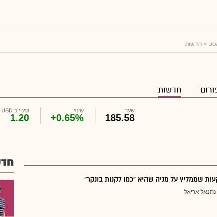
אסט
> חדשות
ורום
חדשות
שער
שינוי
שינוי ב USD
1.20
+0.65%
185.58
חדש
ת שממליץ על מניה שהיא "כמו לקנות בונקר"
נתנאל אריאל