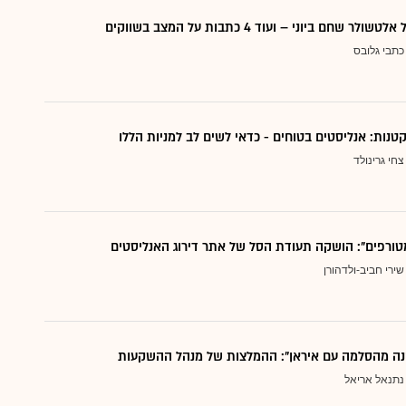
 שחם ביוני – ועוד 4 כתבות על המצב בשווקים
כתבי גלובס
צחי גרינולד
טורפים": הושקה תעודת הסל של אתר דירוג האנליסטים
שירי חביב-ולדהורן
נה מהסלמה עם איראן": ההמלצות של מנהל ההשקעות
נתנאל אריאל