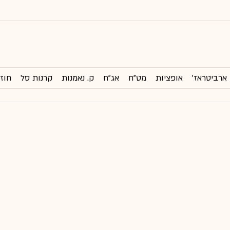
ארביטראז'
אופציות
מט"ח
אג"ח
ק. נאמנות
קרנות סל
חוזי