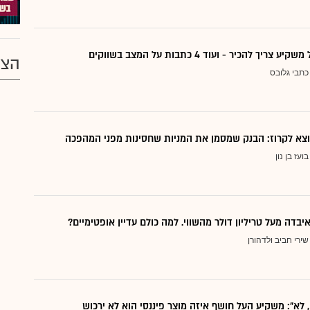
ריך להכיר - ועוד 4 כתבות על המצב בשווקים
הצע
כתבי גלובס
בועז בן נון
יבדה מעל טריליון דולר מהשווי. למה כולם עדיין אופטימיים?
שירי חביב ולדהורן
, לא": משקיע העל חושף איזה מוצר פיננסי הוא לא ירכוש