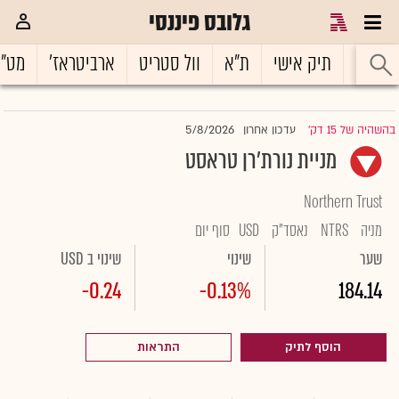
גלובס פיננסי
ראשי
תיק אישי
ת"א
וול סטריט
ארביטראז'
מט"
5/8/2026
בהשהיה של 15 דק'
עדכון אחרון
|
מניית נורת'רן טראסט
Northern Trust
מניה
NTRS
נאסד"ק
USD
סוף יום
שער
שינוי
שינוי ב USD
-0.24
-0.13%
184.14
הוסף לתיק
התראות