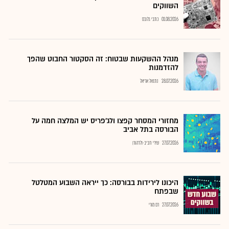
השווקים
01.08.2026
כתבי גלובס
מנהל ההשקעות שבטוח: זה הסקטור החבוט שהפך
להזדמנות
28.07.2026
נתנאל אריאל
מחזורי המסחר קפצו ולג'פריס יש המלצה חמה על
הבורסה בתל אביב
27.07.2026
שירי חביב-ולדהורן
היכונו לירידות בבורסה: כך ייראה השבוע המטלטל
שבפתח
27.07.2026
רם מורי