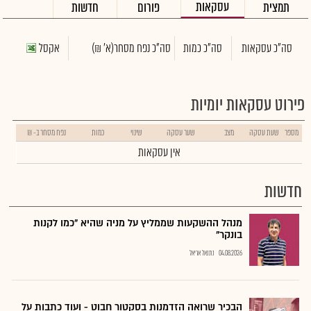
עסקאות
תמצית
פורום
חדשות
סה"כ עסקאות
סה"כ כמות
סה"כ נפח מסחר
(א' ₪)
אקסל
פירוט עסקאות יומיות
מספר
שעת עסקה
מצב
שער עסקה
שינוי
כמות
נפח מסחר ב- ₪
אין עסקאות
חדשות
מנהל ההשקעות שממליץ על מניה שהיא "כמו לקנות
בונקר"
04.08.2026
נתנאל אריאל
הבכיר שרואה הזדמנות בסקטור חבוט - ועוד כתבות על