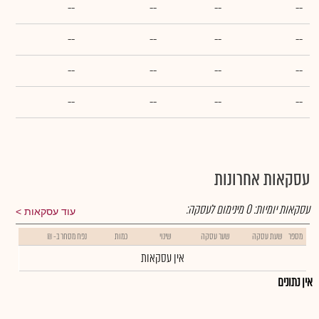
--
--
--
--
--
--
--
--
--
--
--
--
--
--
--
--
עסקאות אחרונות
עסקאות יומיות:
0
מינימום לעסקה:
עוד עסקאות
מספר
שעת עסקה
שער עסקה
שינוי
כמות
נפח מסחר ב- ₪
אין עסקאות
אין נתונים