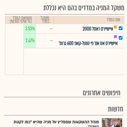
משקל המניה במדדים בהם היא נכללת
משקל
תשואת המדד
שם המדד
במדד
(% שינוי חודשי)
3.53%
--
איישיירס ראסל 2000
2.47%
--
איישיירס אס אנד פי סמול-קאפ 600 גרות'
חיפושים אחרונים
חדשות
מנהל ההשקעות שממליץ על מניה שהיא "כמו לקנות
בונקר"