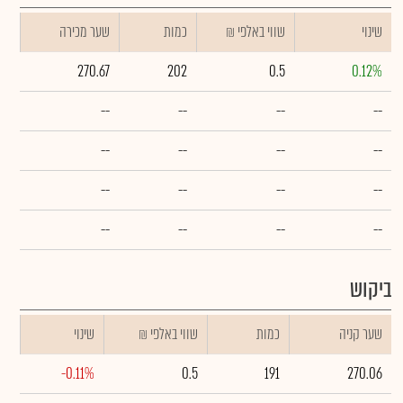
שינוי
₪ שווי באלפי
כמות
שער מכירה
270.67
202
0.5
0.12%
--
--
--
--
--
--
--
--
--
--
--
--
--
--
--
--
ביקוש
שער קניה
כמות
₪ שווי באלפי
שינוי
-0.11%
0.5
191
270.06