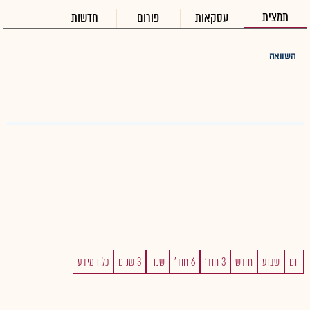
תמצית
עסקאות
פורום
חדשות
השוואה
יום
שבוע
חודש
3 חוד'
6 חוד'
שנה
3 שנים
כל המידע