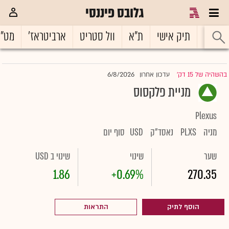
גלובס פיננסי
ראשי
תיק אישי
ת"א
וול סטריט
ארביטראז'
מט"
6/8/2026
בהשהיה של 15 דק'
עדכון אחרון
|
מניית פלקסוס
Plexus
מניה
PLXS
נאסד"ק
USD
סוף יום
שער
שינוי
שינוי ב USD
1.86
+0.69%
270.35
הוסף לתיק
התראות