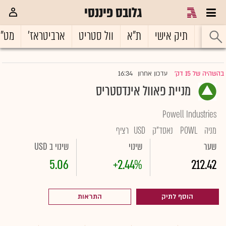
גלובס פיננסי
ראשי
תיק אישי
ת"א
וול סטריט
ארביטראז'
מט"
16:34
בהשהיה של 15 דק'
עדכון אחרון
|
מניית פאוול אינדסטריס
Powell Industries
מניה
POWL
נאסד"ק
USD
רציף
שער
שינוי
שינוי ב USD
5.06
+2.44%
212.42
הוסף לתיק
התראות