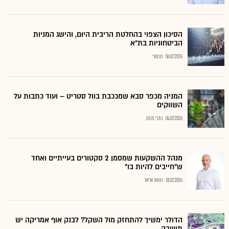
הסיכון הצפוי בהחלטת הריבית היום, והישג המניות
הביטחוניות בת"א
06.07.2026
רם מורי
המניה מכפר סבא שמככבת בוול סטריט – ועוד כתבות על
השווקים
04.07.2026
כתבי גלובס
מנהל ההשקעות שמסמן 2 סקטורים בעייתיים ואחד
ש"חייבים להיות בו"
01.07.2026
נתנאל אריאל
הדולר ימשיך להתחזק מול השקל? לבנק אוף אמריקה יש
תשובה