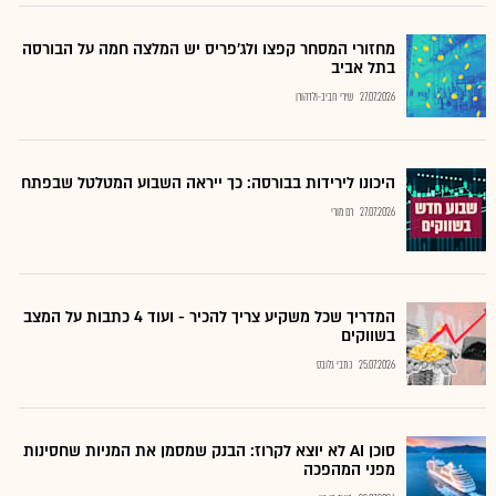
מחזורי המסחר קפצו ולג'פריס יש המלצה חמה על הבורסה
בתל אביב
27.07.2026
שירי חביב-ולדהורן
היכונו לירידות בבורסה: כך ייראה השבוע המטלטל שבפתח
27.07.2026
רם מורי
המדריך שכל משקיע צריך להכיר - ועוד 4 כתבות על המצב
בשווקים
25.07.2026
כתבי גלובס
סוכן AI לא יוצא לקרוז: הבנק שמסמן את המניות שחסינות
מפני המהפכה