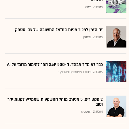
25.06.2026
בר לביא
זה הזמן למכור מניות בת"א? התשובה של צבי סטפק
25.06.2026
צבי סטפק
כבר לא מדד מבוזר: ה-S&P 500 הפך להימור מרוכז על AI
23.06.2026
רו"ח ועו"ד איתי רושקביץ ודרינה רזניקוב
2 סקטורים, 5 מניות: מנהל ההשקעות שממליץ לקנות יקר
וטוב
23.06.2026
נתנאל אריאל