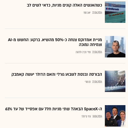
כשהאנשים האלה קונים מניות, כדאי לשים לב
22.06.2026
יואב ספר
מניית אמדוקס צנחה כ-50% מהשיא. ברקע: החשש מ-AI
וצמיחה נמוכה
22.06.2026
שירי חביב-ולדהורן
הבורסה נכנסת לשבוע גורלי והאם הדולר יעשה קאמבק
22.06.2026
רם מורי
ה-SpaceX הבאה? שתי מניות חלל עם אפסייד של עד 61%
18.06.2026
צחי גרינולד