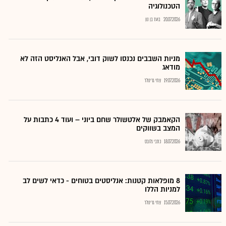
הטכנולוגיה
20.07.2026
בועז בן נון
מניות השבבים נכנסו לשוק דובי, אבל האנליסט הזה לא
מודאג
19.07.2026
צחי גרינולד
הקאמבק של אלטשולר שחם ביוני – ועוד 4 כתבות על
המצב בשווקים
18.07.2026
כתבי גלובס
8 מופלאות קטנות: אנליסטים בטוחים - כדאי לשים לב
למניות הללו
15.07.2026
צחי גרינולד