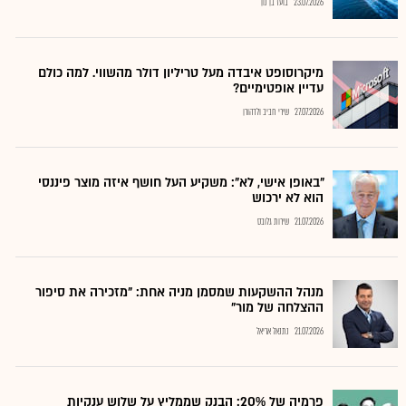
23.07.2026
בועז בן נון
מיקרוסופט איבדה מעל טריליון דולר מהשווי. למה כולם
עדיין אופטימיים?
27.07.2026
שירי חביב ולדהורן
"באופן אישי, לא": משקיע העל חושף איזה מוצר פיננסי
הוא לא ירכוש
21.07.2026
שירות גלובס
מנהל ההשקעות שמסמן מניה אחת: "מזכירה את סיפור
ההצלחה של מור"
21.07.2026
נתנאל אריאל
פרמיה של 20%: הבנק שממליץ על שלוש ענקיות