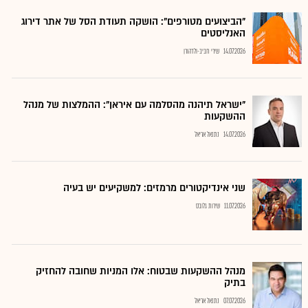
"הביצועים מטורפים": הושקה תעודת הסל של אתר דירוג
האנליסטים
14.07.2026
שירי חביב-ולדהורן
"ישראל תיהנה מהסלמה עם איראן": ההמלצות של מנהל
ההשקעות
14.07.2026
נתנאל אריאל
שני אינדיקטורים מרמזים: למשקיעים יש בעיה
11.07.2026
שירות גלובס
מנהל ההשקעות שבטוח: אלו המניות שחובה להחזיק
בתיק
07.07.2026
נתנאל אריאל