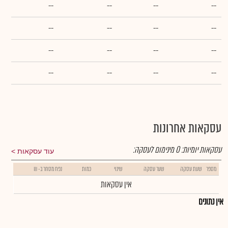
--
--
--
--
--
--
--
--
--
--
--
--
--
--
--
--
עסקאות אחרונות
עסקאות יומיות:
0
מינימום לעסקה:
עוד עסקאות
מספר
שעת עסקה
שער עסקה
שינוי
כמות
נפח מסחר ב- ₪
אין עסקאות
אין נתונים