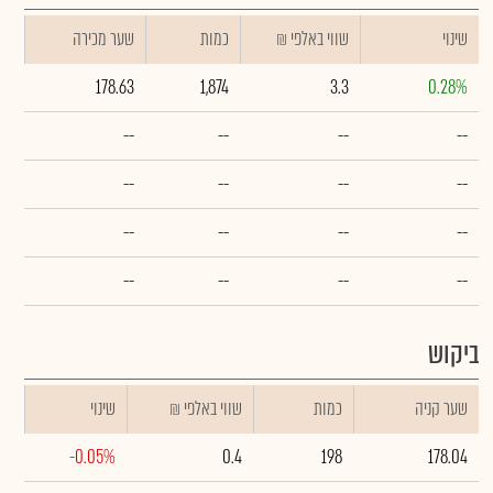
שינוי
₪ שווי באלפי
כמות
שער מכירה
178.63
1,874
3.3
0.28%
--
--
--
--
--
--
--
--
--
--
--
--
--
--
--
--
ביקוש
שער קניה
כמות
₪ שווי באלפי
שינוי
-0.05%
0.4
198
178.04