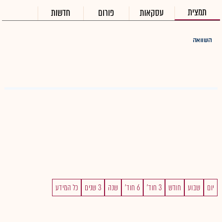
תמצית
עסקאות
פורום
חדשות
השוואה
יום
שבוע
חודש
3 חוד'
6 חוד'
שנה
3 שנים
כל המידע