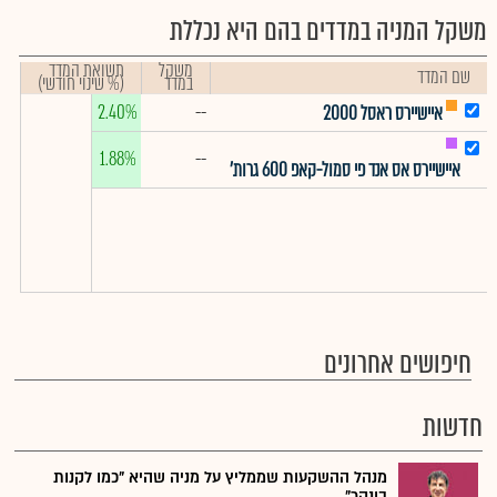
משקל המניה במדדים בהם היא נכללת
משקל
תשואת המדד
שם המדד
במדד
(% שינוי חודשי)
2.40%
--
איישיירס ראסל 2000
1.88%
--
איישיירס אס אנד פי סמול-קאפ 600 גרות'
חיפושים אחרונים
חדשות
מנהל ההשקעות שממליץ על מניה שהיא "כמו לקנות
בונקר"