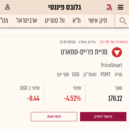
גלובס פיננסי
ראשי
תיק אישי
ת"א
וול סטריט
ארביטראז'
מט"
5/8/2026
בהשהיה של 15 דק'
עדכון אחרון
|
מניית פרייס-סמארט
PriceSmart
מניה
PSMT
נאסד"ק
USD
סוף יום
שער
שינוי
שינוי ב USD
-8.44
-4.52%
178.12
הוסף לתיק
התראות