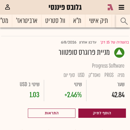
גלובס פיננסי
ראשי
תיק אישי
ת"א
וול סטריט
ארביטראז'
מט"
6/8/2026
בהשהיה של 15 דק'
עדכון אחרון
|
מניית פרוגרס סופטוור
Progress Software
מניה
PRGS
נאסד"ק
USD
סוף יום
שער
שינוי
שינוי ב USD
1.03
+2.46%
42.84
הוסף לתיק
התראות