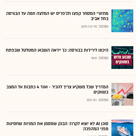
מחזורי המסחר קפצו ולג'פריס יש המלצה חמה על הבורסה
בתל אביב
27.07.2026
שירי חביב-ולדהורן
היכונו לירידות בבורסה: כך ייראה השבוע המטלטל שבפתח
27.07.2026
רם מורי
המדריך שכל משקיע צריך להכיר - ועוד 4 כתבות על המצב
בשווקים
25.07.2026
כתבי גלובס
סוכן AI לא יוצא לקרוז: הבנק שמסמן את המניות שחסינות
מפני המהפכה