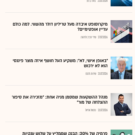
23.07.2026
בועז בן נון
מיקרוסופט איבדה מעל טריליון דולר מהשווי. למה כולם
עדיין אופטימיים?
27.07.2026
שירי חביב ולדהורן
"באופן אישי, לא": משקיע העל חושף איזה מוצר פיננסי
הוא לא ירכוש
21.07.2026
שירות גלובס
מנהל ההשקעות שמסמן מניה אחת: "מזכירה את סיפור
ההצלחה של מור"
21.07.2026
נתנאל אריאל
פרמיה של 20%: הבנק שממליץ על שלוש ענקיות