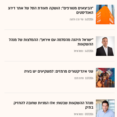
"הביצועים מטורפים": הושקה תעודת הסל של אתר דירוג
האנליסטים
14.07.2026
שירי חביב-ולדהורן
"ישראל תיהנה מהסלמה עם איראן": ההמלצות של מנהל
ההשקעות
14.07.2026
נתנאל אריאל
שני אינדיקטורים מרמזים: למשקיעים יש בעיה
11.07.2026
שירות גלובס
מנהל ההשקעות שבטוח: אלו המניות שחובה להחזיק
בתיק
07.07.2026
נתנאל אריאל