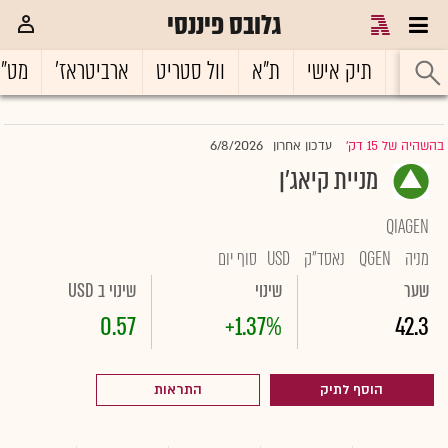
גלובס פיננסי
ראשי
תיק אישי
ת"א
וול סטריט
ארביטראז'
מט"
6/8/2026
בהשהיה של 15 דק'
עדכון אחרון
|
מניית קיאג'ן
QIAGEN
מניה
QGEN
נאסד"ק
USD
סוף יום
שער
שינוי
שינוי ב USD
0.57
+1.37%
42.3
הוסף לתיק
התראות