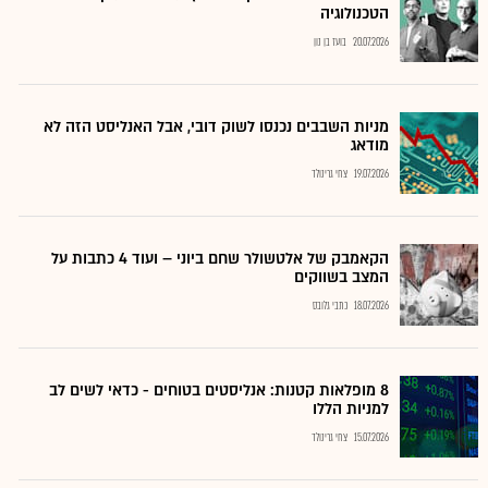
הטכנולוגיה
20.07.2026
בועז בן נון
מניות השבבים נכנסו לשוק דובי, אבל האנליסט הזה לא
מודאג
19.07.2026
צחי גרינולד
הקאמבק של אלטשולר שחם ביוני – ועוד 4 כתבות על
המצב בשווקים
18.07.2026
כתבי גלובס
8 מופלאות קטנות: אנליסטים בטוחים - כדאי לשים לב
למניות הללו
15.07.2026
צחי גרינולד