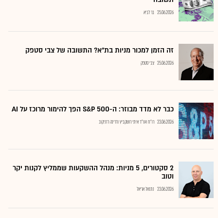
25.06.2026
בר לביא
זה הזמן למכור מניות בת"א? התשובה של צבי סטפק
25.06.2026
צבי סטפק
כבר לא מדד מבוזר: ה-S&P 500 הפך להימור מרוכז על AI
23.06.2026
רו"ח ועו"ד איתי רושקביץ ודרינה רזניקוב
2 סקטורים, 5 מניות: מנהל ההשקעות שממליץ לקנות יקר
וטוב
23.06.2026
נתנאל אריאל