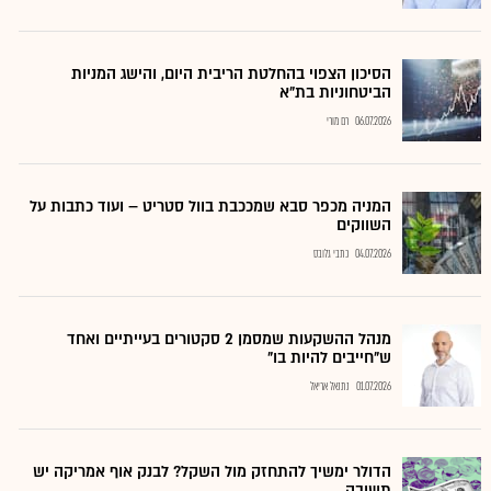
הסיכון הצפוי בהחלטת הריבית היום, והישג המניות
הביטחוניות בת"א
06.07.2026
רם מורי
המניה מכפר סבא שמככבת בוול סטריט – ועוד כתבות על
השווקים
04.07.2026
כתבי גלובס
מנהל ההשקעות שמסמן 2 סקטורים בעייתיים ואחד
ש"חייבים להיות בו"
01.07.2026
נתנאל אריאל
הדולר ימשיך להתחזק מול השקל? לבנק אוף אמריקה יש
תשובה