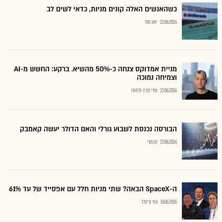
כשהאנשים האלה קונים מניות, כדאי לשים לב
22.06.2026
יואב ספר
מניית אמדוקס צנחה כ-50% מהשיא. ברקע: החשש מ-AI
וצמיחה נמוכה
22.06.2026
שירי חביב-ולדהורן
הבורסה נכנסת לשבוע גורלי והאם הדולר יעשה קאמבק
22.06.2026
רם מורי
ה-SpaceX הבאה? שתי מניות חלל עם אפסייד של עד 61%
18.06.2026
צחי גרינולד