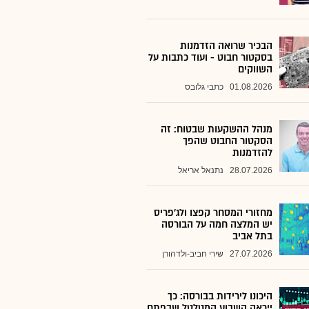
הבכיר שרואה הזדמנות
בסקטור חבוט - ועוד כתבות על
השווקים
01.08.2026
כתבי גלובס
מנהל ההשקעות שבטוח: זה
הסקטור החבוט שהפך
להזדמנות
28.07.2026
נתנאל אריאל
מחזורי המסחר קפצו ולג'פריס
יש המלצה חמה על הבורסה
בתל אביב
27.07.2026
שירי חביב-ולדהורן
היכונו לירידות בבורסה: כך
ייראה השבוע המטלטל שבפתח