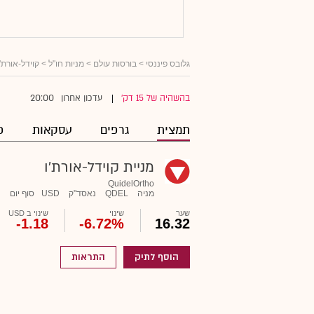
גלובס פיננסי
>
בורסות עולם
>
מניות חו"ל
> קוידל-אורת'ו
20:00
בהשהיה של 15 דק'
עדכון אחרון
|
תמצית
גרפים
עסקאות
פ
מניית קוידל-אורת'ו
QuidelOrtho
מניה
QDEL
נאסד"ק
USD
סוף יום
שער
שינוי
שינוי ב USD
-1.18
-6.72%
16.32
הוסף לתיק
התראות