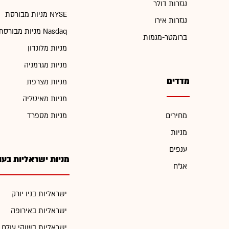
נגזרות דולר
מניות מבורסת NYSE
נגזרות אירו
מניות מבורסת Nasdaq
ברומטר-מגמות
מניות מלונדון
מניות מגרמניה
מדדים
מניות מצרפת
מניות מאיטליה
מחירים
מניות מספרד
מניות
ענפים
מניות ישראליות בעו
אג"ח
ישראליות בניו יורק
ישראליות באירופה
ישראליות בשוקי עולם