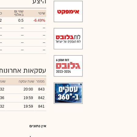
היצע
₪ שווי
שינוי
כ
באלפי
2
0.5
-6.49%
--
--
--
--
--
--
--
--
--
--
--
--
עסקאות אחרונות
מספר
שעת עסקה
שער
.32
20:00
843
.36
19:59
842
.32
19:59
841
אין נתונים