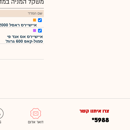
משקל המניה במדד
שם המדד
איישיירס ראסל 2000
איישיירס אס אנד פי
סמול-קאפ 600 גרות'
צרו איתנו קשר
*5988