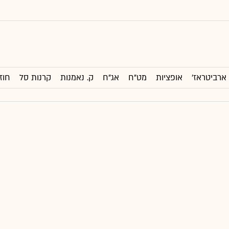
ארביטראז'
אופציות
מט"ח
אג"ח
ק. נאמנות
קרנות סל
חוז