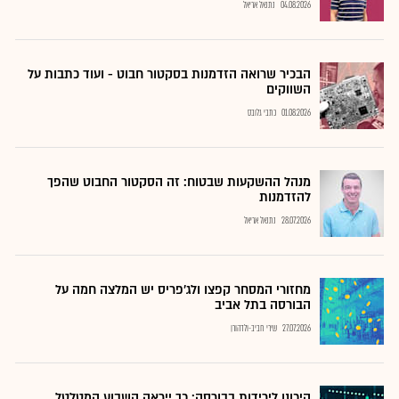
04.08.2026
נתנאל אריאל
הבכיר שרואה הזדמנות בסקטור חבוט - ועוד כתבות על
השווקים
01.08.2026
כתבי גלובס
מנהל ההשקעות שבטוח: זה הסקטור החבוט שהפך
להזדמנות
28.07.2026
נתנאל אריאל
מחזורי המסחר קפצו ולג'פריס יש המלצה חמה על
הבורסה בתל אביב
27.07.2026
שירי חביב-ולדהורן
היכונו לירידות בבורסה: כך ייראה השבוע המטלטל