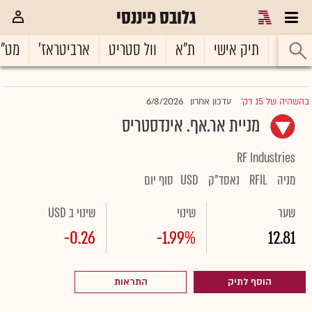
גלובס פיננסי
ראשי
תיק אישי
ת"א
וול סטריט
ארביטראז'
מט"
6/8/2026
בהשהיה של 15 דק'
עדכון אחרון
|
מניית אר.אף. אינדסטריס
RF Industries
מניה
RFIL
נאסד"ק
USD
סוף יום
שער
שינוי
שינוי ב USD
-0.26
-1.99%
12.81
הוסף לתיק
התראות