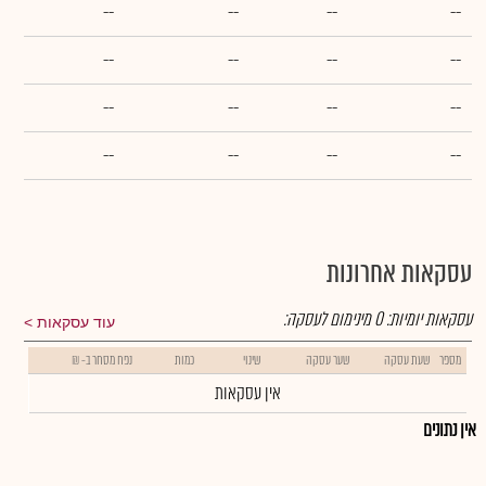
--
--
--
--
--
--
--
--
--
--
--
--
--
--
--
--
עסקאות אחרונות
עסקאות יומיות:
0
מינימום לעסקה:
עוד עסקאות
מספר
שעת עסקה
שער עסקה
שינוי
כמות
נפח מסחר ב- ₪
אין עסקאות
אין נתונים