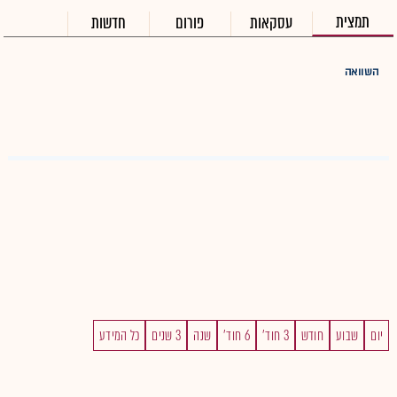
תמצית
עסקאות
פורום
חדשות
השוואה
יום
שבוע
חודש
3 חוד'
6 חוד'
שנה
3 שנים
כל המידע