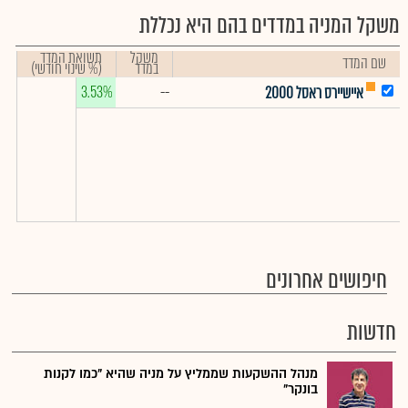
משקל המניה במדדים בהם היא נכללת
משקל
תשואת המדד
שם המדד
במדד
(% שינוי חודשי)
3.53%
--
איישיירס ראסל 2000
חיפושים אחרונים
חדשות
מנהל ההשקעות שממליץ על מניה שהיא "כמו לקנות
בונקר"