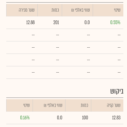
שינוי
₪ שווי באלפי
כמות
שער מכירה
12.88
201
0.0
0.55%
--
--
--
--
--
--
--
--
--
--
--
--
--
--
--
--
ביקוש
שער קניה
כמות
₪ שווי באלפי
שינוי
0.16%
0.0
100
12.83