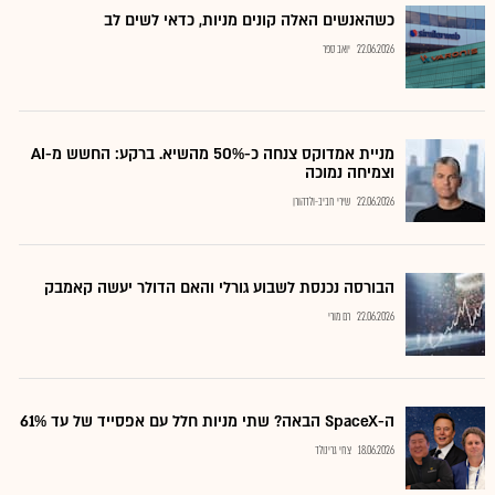
כשהאנשים האלה קונים מניות, כדאי לשים לב
22.06.2026
יואב ספר
מניית אמדוקס צנחה כ-50% מהשיא. ברקע: החשש מ-AI
וצמיחה נמוכה
22.06.2026
שירי חביב-ולדהורן
הבורסה נכנסת לשבוע גורלי והאם הדולר יעשה קאמבק
22.06.2026
רם מורי
ה-SpaceX הבאה? שתי מניות חלל עם אפסייד של עד 61%
18.06.2026
צחי גרינולד