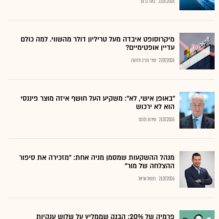
23.07.2026
בועז בן נון
מיקרוסופט איבדה מעל טריליון דולר מהשווי. למה כולם
עדיין אופטימיים?
27.07.2026
שירי חביב ולדהורן
"באופן אישי, לא": משקיע העל חושף איזה מוצר פיננסי
הוא לא ירכוש
21.07.2026
שירות גלובס
מנהל ההשקעות שמסמן מניה אחת: "מזכירה את סיפור
ההצלחה של מור"
21.07.2026
נתנאל אריאל
פרמיה של 20%: הבנק שממליץ על שלוש ענקיות