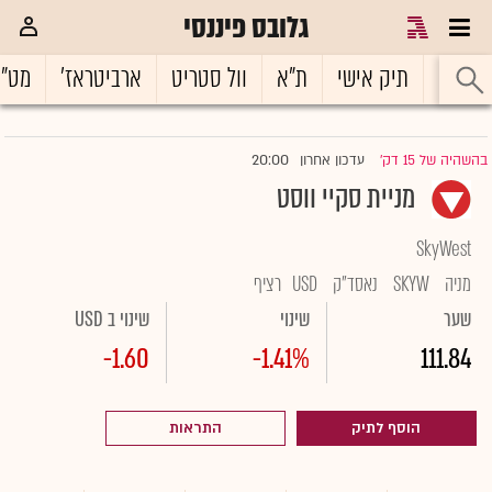
גלובס פיננסי
ראשי
תיק אישי
ת"א
וול סטריט
ארביטראז'
מט"
20:00
בהשהיה של 15 דק'
עדכון אחרון
|
מניית סקיי ווסט
SkyWest
מניה
SKYW
נאסד"ק
USD
רציף
שער
שינוי
שינוי ב USD
-1.60
-1.41%
111.84
הוסף לתיק
התראות