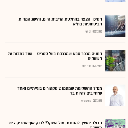
הסיכון הצפוי בהחלטת הריבית היום, והישג המניות
הביטחוניות בת"א
06.07.2026
רם מורי
המניה מכפר סבא שמככבת בוול סטריט – ועוד כתבות על
השווקים
04.07.2026
כתבי גלובס
מנהל ההשקעות שמסמן 2 סקטורים בעייתיים ואחד
ש"חייבים להיות בו"
01.07.2026
נתנאל אריאל
הדולר ימשיך להתחזק מול השקל? לבנק אוף אמריקה יש
תשובה