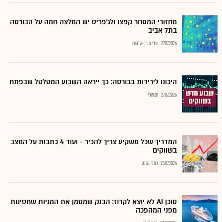
מחזורי המסחר קפצו ולג'פריס יש המלצה חמה על הבורסה
בתל אביב
27.07.2026
שירי חביב-ולדהורן
היכונו לירידות בבורסה: כך ייראה השבוע המטלטל שבפתח
27.07.2026
רם מורי
המדריך שכל משקיע צריך להכיר - ועוד 4 כתבות על המצב
בשווקים
25.07.2026
כתבי גלובס
סוכן AI לא יוצא לקרוז: הבנק שמסמן את המניות שחסינות
מפני המהפכה