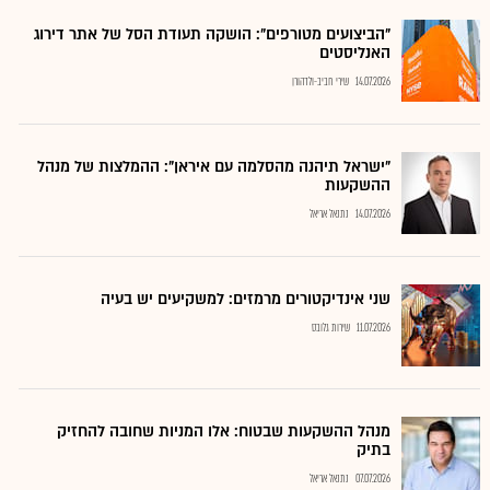
"הביצועים מטורפים": הושקה תעודת הסל של אתר דירוג
האנליסטים
14.07.2026
שירי חביב-ולדהורן
"ישראל תיהנה מהסלמה עם איראן": ההמלצות של מנהל
ההשקעות
14.07.2026
נתנאל אריאל
שני אינדיקטורים מרמזים: למשקיעים יש בעיה
11.07.2026
שירות גלובס
מנהל ההשקעות שבטוח: אלו המניות שחובה להחזיק
בתיק
07.07.2026
נתנאל אריאל