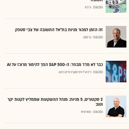
25.06.2026
בר לביא
זה הזמן למכור מניות בת"א? התשובה של צבי סטפק
25.06.2026
צבי סטפק
כבר לא מדד מבוזר: ה-S&P 500 הפך להימור מרוכז על AI
23.06.2026
רו"ח ועו"ד איתי רושקביץ ודרינה רזניקוב
2 סקטורים, 5 מניות: מנהל ההשקעות שממליץ לקנות יקר
וטוב
23.06.2026
נתנאל אריאל