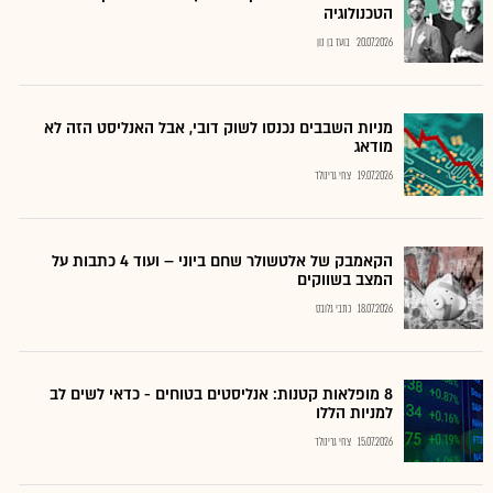
הטכנולוגיה
20.07.2026
בועז בן נון
מניות השבבים נכנסו לשוק דובי, אבל האנליסט הזה לא
מודאג
19.07.2026
צחי גרינולד
הקאמבק של אלטשולר שחם ביוני – ועוד 4 כתבות על
המצב בשווקים
18.07.2026
כתבי גלובס
8 מופלאות קטנות: אנליסטים בטוחים - כדאי לשים לב
למניות הללו
15.07.2026
צחי גרינולד