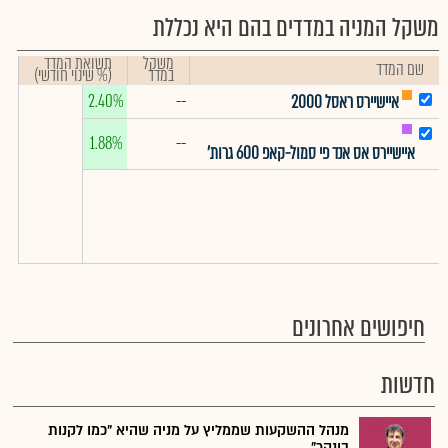
משקל המניה במדדים בהם היא נכללת
משקל
תשואת המדד
שם המדד
במדד
(% שינוי חודשי)
2.40%
--
איישיירס ראסל 2000
1.88%
--
איישיירס אס אנד פי סמול-קאפ 600 גרות'
חיפושים אחרונים
חדשות
מנהל ההשקעות שממליץ על מניה שהיא "כמו לקנות
בונקר"