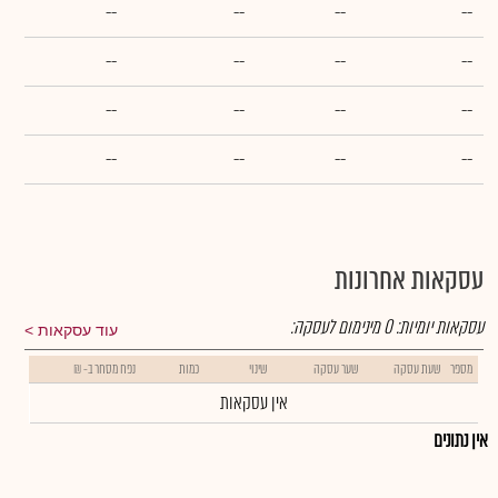
--
--
--
--
--
--
--
--
--
--
--
--
--
--
--
--
עסקאות אחרונות
עסקאות יומיות:
0
מינימום לעסקה:
עוד עסקאות
מספר
שעת עסקה
שער עסקה
שינוי
כמות
נפח מסחר ב- ₪
אין עסקאות
אין נתונים