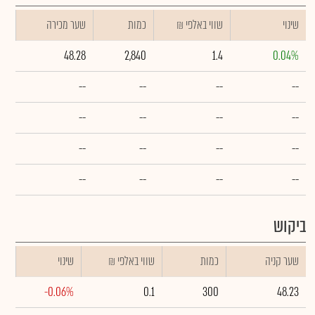
שינוי
₪ שווי באלפי
כמות
שער מכירה
48.28
2,840
1.4
0.04%
--
--
--
--
--
--
--
--
--
--
--
--
--
--
--
--
ביקוש
שער קניה
כמות
₪ שווי באלפי
שינוי
-0.06%
0.1
300
48.23