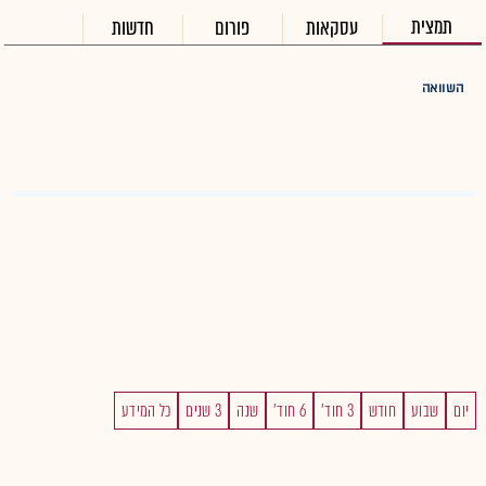
תמצית
עסקאות
פורום
חדשות
השוואה
יום
שבוע
חודש
3 חוד'
6 חוד'
שנה
3 שנים
כל המידע