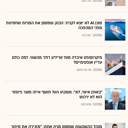
25.07.2026
כתבי גלובס
סוכן AI לא יוצא לקרוז: הבנק שמסמן את המניות שחסינות
מפני המהפכה
23.07.2026
בועז בן נון
מיקרוסופט איבדה מעל טריליון דולר מהשווי. למה כולם
עדיין אופטימיים?
27.07.2026
שירי חביב ולדהורן
"באופן אישי, לא": משקיע העל חושף איזה מוצר פיננסי
הוא לא ירכוש
21.07.2026
שירות גלובס
מנהל ההשקעות שמסמן מניה אחת: "מזכירה את סיפור