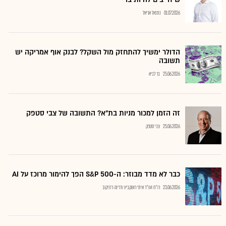
01.07.2026
נתנאל אריאל
הדולר ימשיך להתחזק מול השקל? לבנק אוף אמריקה יש
תשובה
25.06.2026
בר לביא
זה הזמן למכור מניות בת"א? התשובה של צבי סטפק
25.06.2026
צבי סטפק
כבר לא מדד מבוזר: ה-S&P 500 הפך להימור מרוכז על AI
23.06.2026
רו"ח ועו"ד איתי רושקביץ ודרינה רזניקוב