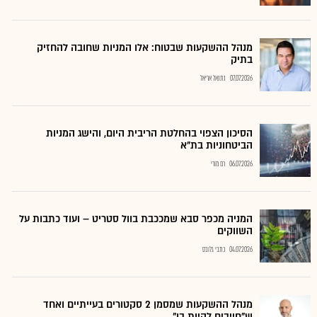
מנהל ההשקעות שבטוח: אלו המניות שחובה להחזיק
בתיק
07.07.2026
נתנאל אריאל
הסיכון הצפוי בהחלטת הריבית היום, והישג המניות
הביטחוניות בת"א
06.07.2026
רם מורי
המניה מכפר סבא שמככבת בוול סטריט – ועוד כתבות על
השווקים
04.07.2026
כתבי גלובס
מנהל ההשקעות שמסמן 2 סקטורים בעייתיים ואחד
ש"חייבים להיות בו"