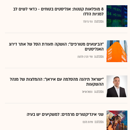
8 מופלאות קטנות: אנליסטים בטוחים - כדאי לשים לב
למניות הללו
15.07.2026
צחי גרינולד
"הביצועים מטורפים": הושקה תעודת הסל של אתר דירוג
האנליסטים
14.07.2026
שירי חביב-ולדהורן
"ישראל תיהנה מהסלמה עם איראן": ההמלצות של מנהל
ההשקעות
14.07.2026
נתנאל אריאל
שני אינדיקטורים מרמזים: למשקיעים יש בעיה
11.07.2026
שירות גלובס