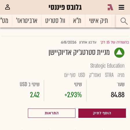
גלובס פיננסי
ראשי
תיק אישי
ת"א
וול סטריט
ארביטראז'
מט"
6/8/2026
בהשהיה של 15 דק'
עדכון אחרון
|
מניית סטרטג'יק אדיוקיישן
Strategic Education
מניה
STRA
נאסד"ק
USD
סוף יום
שער
שינוי
שינוי ב USD
2.42
+2.93%
84.88
הוסף לתיק
התראות