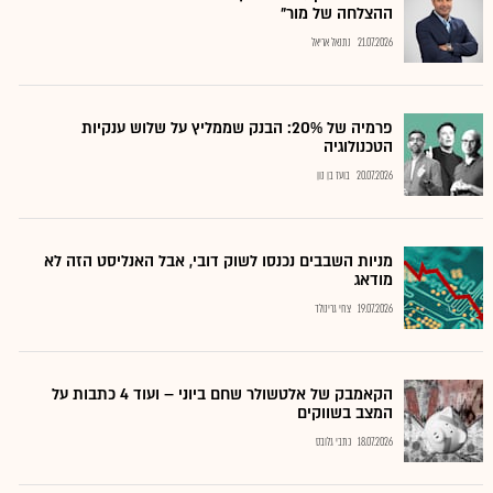
ההצלחה של מור"
21.07.2026
נתנאל אריאל
פרמיה של 20%: הבנק שממליץ על שלוש ענקיות
הטכנולוגיה
20.07.2026
בועז בן נון
מניות השבבים נכנסו לשוק דובי, אבל האנליסט הזה לא
מודאג
19.07.2026
צחי גרינולד
הקאמבק של אלטשולר שחם ביוני – ועוד 4 כתבות על
המצב בשווקים
18.07.2026
כתבי גלובס