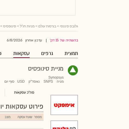
גלובס פיננסי
>
בורסות עולם
>
מניות חו"ל
>
סינופסיס
> 
6/8/2026
בהשהיה של 15 דק'
עדכון אחרון
|
תמצית
גרפים
עסקאות
פ
מניית סינופסיס
Synopsys
מניה
SNPS
נאסד"ק
USD
סוף יום
סה"כ עסקאות
פירוט עסקאות יומ
מספר
שעת עסקה
מצב