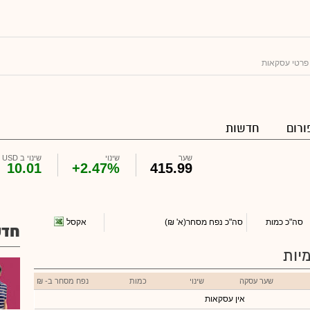
פרטי עסקאות
ורום
חדשות
שער
שינוי
שינוי ב USD
10.01
+2.47%
415.99
אקסל
סה"כ כמות
סה"כ נפח מסחר
(א' ₪)
חדש
יות
שער עסקה
שינוי
כמות
נפח מסחר ב- ₪
אין עסקאות