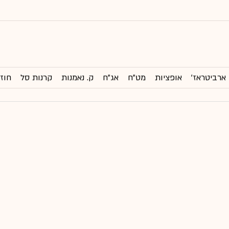
ארביטראז'
אופציות
מט"ח
אג"ח
ק. נאמנות
קרנות סל
חוזי