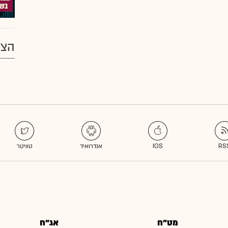
הצע
מט"ח
אג"ח