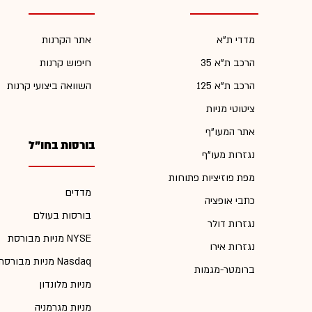
מדדי ת"א
אתר הקרנות
הרכב ת"א 35
חיפוש קרנות
הרכב ת"א 125
השוואה ביצועי קרנות
ציטוטי מניות
אתר המעו"ף
בורסות בחו"ל
נגזרות מעו"ף
מפת פוזיציות פתוחות
מדדים
כתבי אופציה
בורסות בעולם
נגזרות דולר
מניות מבורסת NYSE
נגזרות אירו
מניות מבורסת Nasdaq
ברומטר-מגמות
מניות מלונדון
מניות מגרמניה