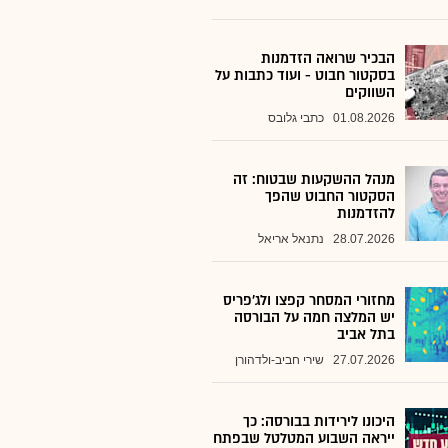
הבכיר שרואה הזדמנות
בסקטור חבוט - ועוד כתבות על
השווקים
01.08.2026
כתבי גלובס
מנהל ההשקעות שבטוח: זה
הסקטור החבוט שהפך
להזדמנות
28.07.2026
נתנאל אריאל
מחזורי המסחר קפצו ולג'פריס
יש המלצה חמה על הבורסה
בתל אביב
27.07.2026
שירי חביב-ולדהורן
היכונו לירידות בבורסה: כך
ייראה השבוע המטלטל שבפתח