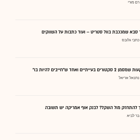
רם מורי
סבא שמככבת בוול סטריט – ועוד כתבות על השווקים
כתבי גלובס
עייתיים ואחד ש"חייבים להיות בו"
נתנאל אריאל
ך להתחזק מול השקל? לבנק אוף אמריקה יש תשובה
בר לביא