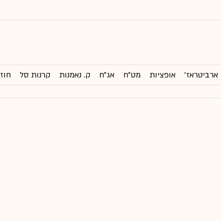
ארביטראז'
אופציות
מט"ח
אג"ח
ק. נאמנות
קרנות סל
חוזי