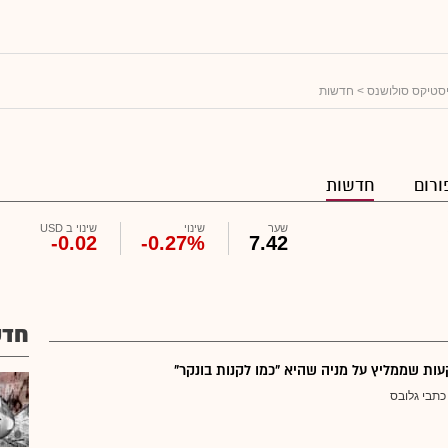
יסטיקס סולושנס
> חדשות
ורום
חדשות
שער
שינוי
שינוי ב USD
-0.02
-0.27%
7.42
חדש
ת שממליץ על מניה שהיא "כמו לקנות בונקר"
כתבי גלובס