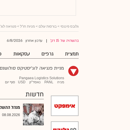
גלובס פיננסי
>
בורסות עולם
>
מניות חו"ל
>
פנגיאה לוג'
6/8/2026
בהשהיה של 15 דק'
עדכון אחרון
|
תמצית
גרפים
עסקאות
פ
מניית פנגיאה לוג'יסטיקס סולושנס
Pangaea Logistics Solutions
מניה
PANL
נאסד"ק
USD
סוף יום
חדשות
מנהל ההשקעו
08.08.2026