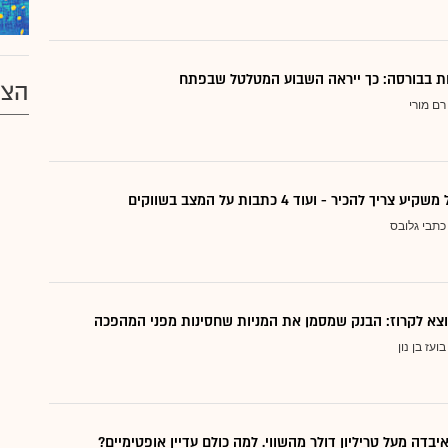
דות בבורסה: כך ייראה השבוע המטלטל שבפתח
הצע
רם מורי
ריך להכיר - ועוד 4 כתבות על המצב בשווקים
כתבי גלובס
בועז בן נון
יבדה מעל טריליון דולר מהשווי. למה כולם עדיין אופטימיים?