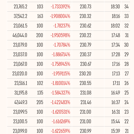
23,765.2
103
-1.733392%
230.73
18:30
34
37,542.2
163
-1.908004%
230.32
18:16
33
23,061.5
100
-1.78237%
230.62
18:02
32
46,044.0
200
-1.950598%
230.22
17:48
31
23,079.0
100
-1.70784%
230.79
17:34
30
23,037.0
100
-1.886714%
230.37
17:28
29
23,067.0
100
-1.758945%
230.67
17:16
28
23,020.0
100
-1.959115%
230.20
17:13
27
23,516.1
102
-1.810014%
230.55
17:11
26
31,195.8
135
-1.584327%
231.08
16:49
25
47,449.3
205
-1.422483%
231.46
16:37
24
23,099.5
100
-1.620531%
231.00
16:31
23
23,100.5
100
-1.616269%
231.00
15:44
22
23,099.0
100
-1.622659%
230.99
15:39
21