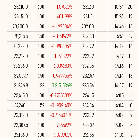
23,110.0
100
-1.57581%
231.10
15:24
20
23,151.0
100
-1.401198%
231.51
15:24
19
23,200.0
100
-1.192504%
232.00
14:46
18
81,315.5
350
-1.051962%
232.33
14:41
17
23,222.0
100
-1.098806%
232.22
14:32
16
23,212.0
100
-1.141399%
232.12
14:17
15
23,236.0
100
-1.039183%
232.36
14:16
14
32,559.7
140
-0.949955%
232.57
14:14
13
31,326.8
133
0.3151536%
235.54
14:07
12
23,415.0
100
-0.2768338%
234.15
14:05
11
37,260.1
159
-0.1959145%
234.34
14:04
10
23,312.0
100
-0.7155061%
233.12
14:02
9
23,307.5
100
-0.734669%
233.07
14:02
8
23,156.0
100
-1.379901%
231.56
14:01
7