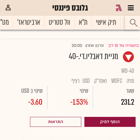
גלובס פיננסי
ראשי
תיק אישי
ת"א
וול סטריט
ארביטראז'
מט"
20:00
בהשהיה של 15 דק'
עדכון אחרון
|
מניית דאבליו.די.-40
WD-40
מניה
WDFC
נאסד"ק
USD
רציף
שער
שינוי
שינוי ב USD
-3.60
-1.53%
231.2
הוסף לתיק
התראות