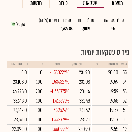
עסקאות
תמצית
פורום
חדשות
סה"כ עסקאות
סה"כ כמות
סה"כ נפח מסחר
(א' ₪)
אקסל
1,622.86
7,009
55
פירוט עסקאות יומיות
מספר
שעת עסקה
מצב
שער עסקה
שינוי
כמות
נפח מסחר ב- ₪
0.0
0
-1.533222%
231.20
20:00
55
23,108.0
100
-1.584327%
231.08
19:59
54
46,228.0
200
-1.558775%
231.14
19:59
53
23,148.0
100
-1.413971%
231.48
19:58
52
23,142.0
100
-1.439524%
231.42
19:57
51
23,141.0
100
-1.443779%
231.41
19:57
50
23,090.0
100
-1.660991%
230.90
19:55
49