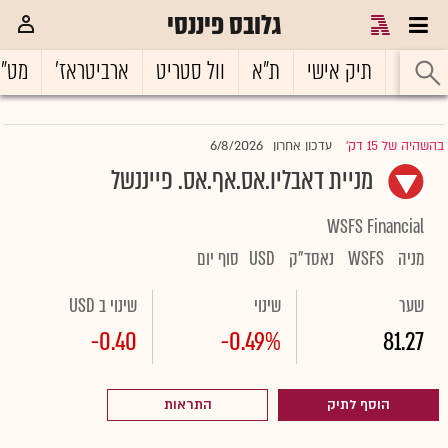
גלובס פיננסי
ראשי
תיק אישי
ת"א
וול סטריט
ארביטראז'
מט"
6/8/2026
בהשהיה של 15 דק'
עדכון אחרון
|
מניית דאבליו.אס.אף.אס. פייננשל
WSFS Financial
מניה
WSFS
נאסד"ק
USD
סוף יום
שער
שינוי
שינוי ב USD
-0.40
-0.49%
81.27
הוסף לתיק
התראות