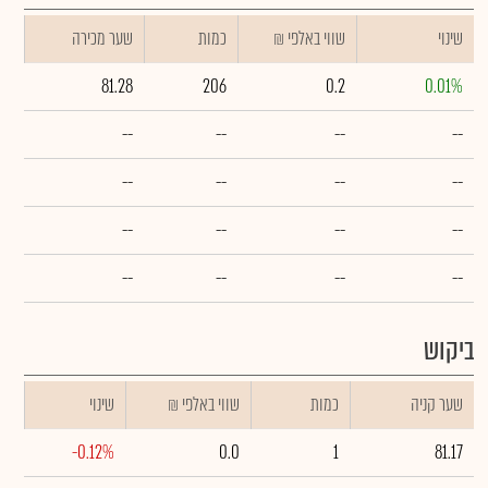
שינוי
₪ שווי באלפי
כמות
שער מכירה
81.28
206
0.2
0.01%
--
--
--
--
--
--
--
--
--
--
--
--
--
--
--
--
ביקוש
שער קניה
כמות
₪ שווי באלפי
שינוי
-0.12%
0.0
1
81.17