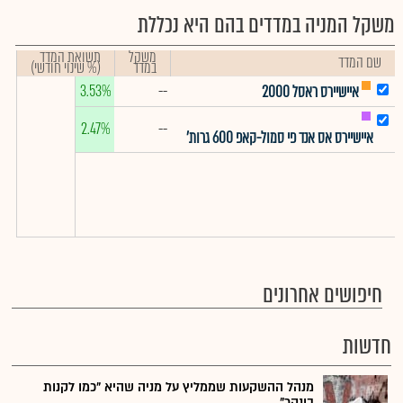
משקל המניה במדדים בהם היא נכללת
משקל
תשואת המדד
שם המדד
במדד
(% שינוי חודשי)
3.53%
--
איישיירס ראסל 2000
2.47%
--
איישיירס אס אנד פי סמול-קאפ 600 גרות'
חיפושים אחרונים
חדשות
מנהל ההשקעות שממליץ על מניה שהיא "כמו לקנות
בונקר"