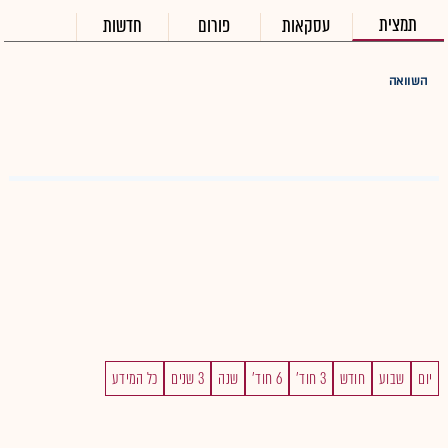
תמצית
עסקאות
פורום
חדשות
השוואה
יום
שבוע
חודש
3 חוד'
6 חוד'
שנה
3 שנים
כל המידע