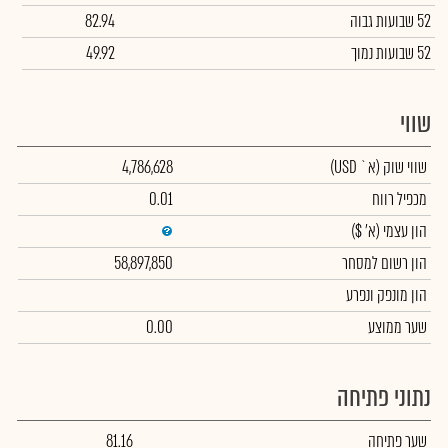
52 שבועות גבוה
82.94
52 שבועות נמוך
49.92
שווי
שווי שוק
(א` USD)
4,786,628
מכפיל רווח
0.01
הון עצמי
(א' $)
הון רשום למסחר
58,897,850
הון מונפק ונפרע
שער ממוצע
0.00
נתוני פתיחה
שער פתיחה
81.16