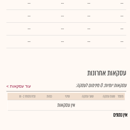
--
--
--
--
--
--
--
--
--
--
--
--
--
--
--
--
עסקאות אחרונות
עסקאות יומיות:
0
מינימום לעסקה:
עוד עסקאות
מספר
שעת עסקה
שער עסקה
שינוי
כמות
נפח מסחר ב- ₪
אין עסקאות
אין נתונים