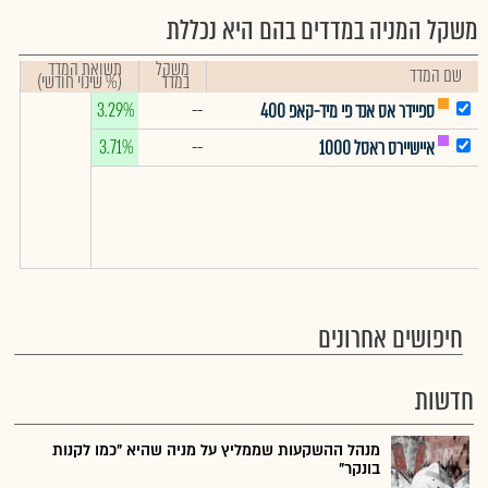
משקל המניה במדדים בהם היא נכללת
משקל
תשואת המדד
שם המדד
במדד
(% שינוי חודשי)
3.29%
--
ספיידר אס אנד פי מיד-קאפ 400
3.71%
--
איישיירס ראסל 1000
חיפושים אחרונים
חדשות
מנהל ההשקעות שממליץ על מניה שהיא "כמו לקנות
בונקר"