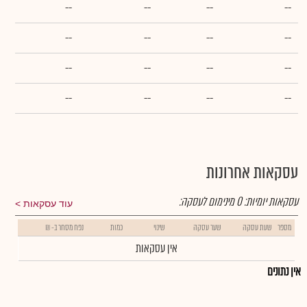
--
--
--
--
--
--
--
--
--
--
--
--
--
--
--
--
עסקאות אחרונות
עסקאות יומיות:
0
מינימום לעסקה:
עוד עסקאות
מספר
שעת עסקה
שער עסקה
שינוי
כמות
נפח מסחר ב- ₪
אין עסקאות
אין נתונים