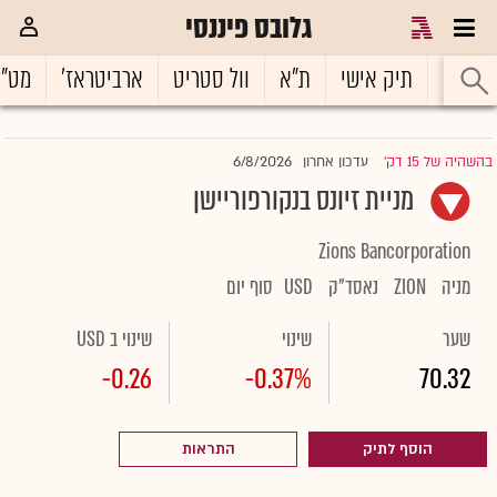
גלובס פיננסי
ראשי
תיק אישי
ת"א
וול סטריט
ארביטראז'
מט"
6/8/2026
בהשהיה של 15 דק'
עדכון אחרון
|
מניית זיונס בנקורפוריישן
Zions Bancorporation
מניה
ZION
נאסד"ק
USD
סוף יום
שער
שינוי
שינוי ב USD
-0.26
-0.37%
70.32
הוסף לתיק
התראות