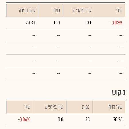
שינוי
₪ שווי באלפי
כמות
שער מכירה
70.30
100
0.1
-0.03%
--
--
--
--
--
--
--
--
--
--
--
--
--
--
--
--
ביקוש
שער קניה
כמות
₪ שווי באלפי
שינוי
-0.06%
0.0
23
70.28