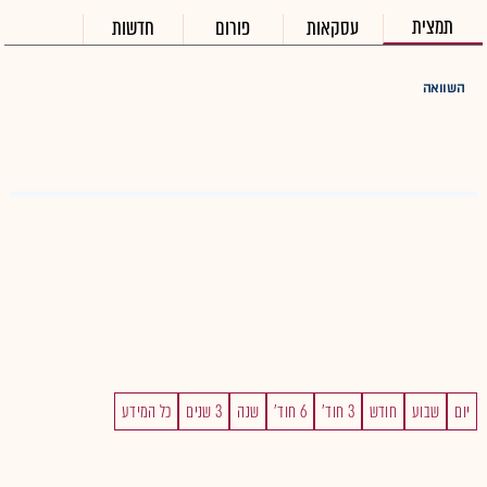
תמצית
עסקאות
פורום
חדשות
השוואה
יום
שבוע
חודש
3 חוד'
6 חוד'
שנה
3 שנים
כל המידע