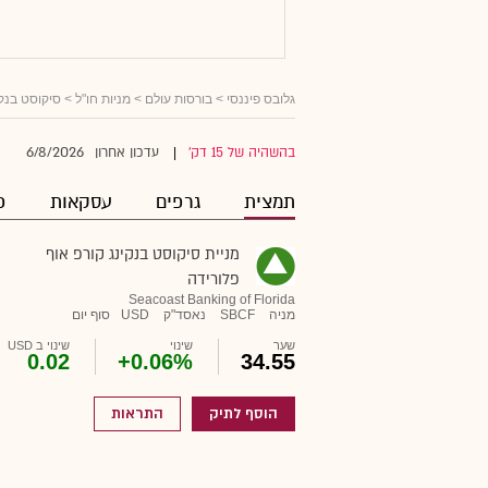
גלובס פיננסי
>
בורסות עולם
>
מניות חו"ל
> סיקוסט בנקי
6/8/2026
בהשהיה של 15 דק'
עדכון אחרון
|
תמצית
גרפים
עסקאות
פ
מניית סיקוסט בנקינג קורפ אוף
פלורידה
Seacoast Banking of Florida
מניה
SBCF
נאסד"ק
USD
סוף יום
שער
שינוי
שינוי ב USD
0.02
+0.06%
34.55
הוסף לתיק
התראות