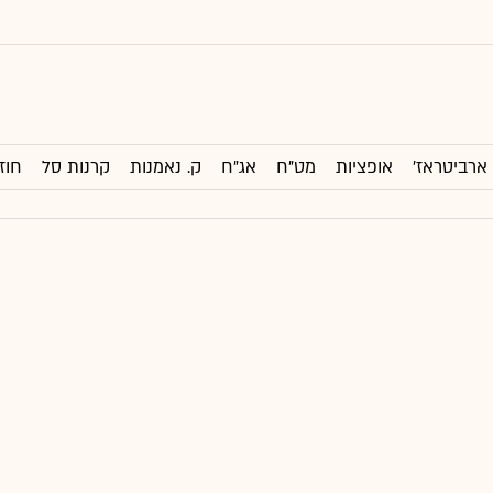
ארביטראז'
אופציות
מט"ח
אג"ח
ק. נאמנות
קרנות סל
חוז