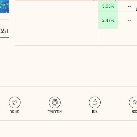
3.53%
--
2.47%
--
הצע