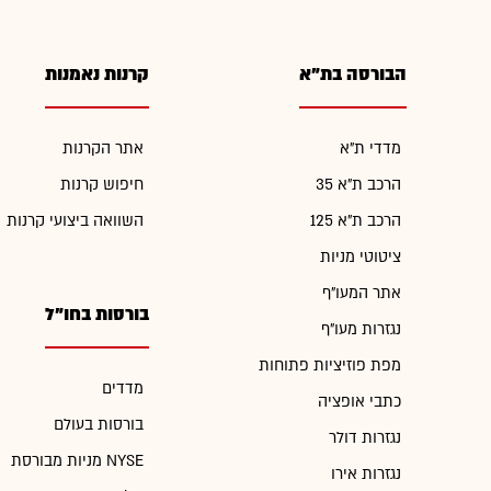
הבורסה בת"א
קרנות נאמנות
מדדי ת"א
אתר הקרנות
הרכב ת"א 35
חיפוש קרנות
הרכב ת"א 125
השוואה ביצועי קרנות
ציטוטי מניות
אתר המעו"ף
בורסות בחו"ל
נגזרות מעו"ף
מפת פוזיציות פתוחות
מדדים
כתבי אופציה
בורסות בעולם
נגזרות דולר
מניות מבורסת NYSE
נגזרות אירו