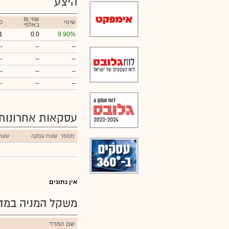
היצע
₪ שווי
שינוי
כ
באלפי
1
0.0
9.90%
--
--
--
--
--
--
--
--
--
--
--
--
עסקאות אחרונות
מספר
שעת עסקה
שער
אין נתונים
משקל המניה במדד
שם המדד