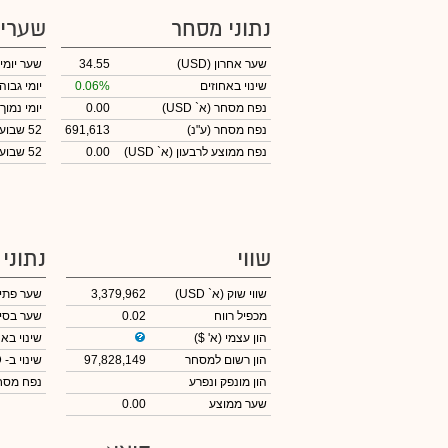
נתוני מסחר
שערי
שער אחרון
(USD)
34.55
שער יומי
שינוי באחוזים
0.06%
יומי גבוה
נפח מסחר
(א` USD)
0.00
יומי נמוך
נפח מסחר
(ע"נ)
691,613
52 שבועות גבוה
נפח ממוצע לרבעון (א` USD)
0.00
52 שבועות נמוך
שווי
נתוני
שווי שוק
(א` USD)
3,379,962
שער פתי
מכפיל רווח
0.02
שער בסי
הון עצמי
(א' $)
שינוי באח
הון רשום למסחר
97,828,149
שינוי
ב- USD
הון מונפק ונפרע
נפח מס
שער ממוצע
0.00