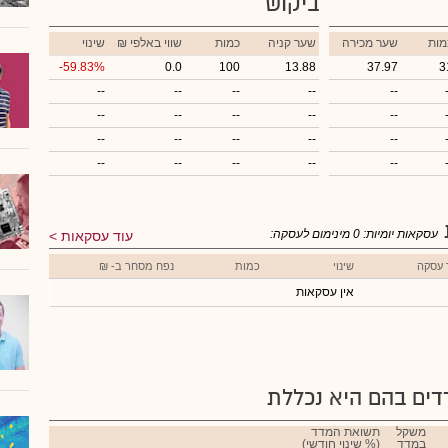
ביקוש
מות
שער מכירה
שער קניה
כמות
₪ שווי באלפי
שינוי
-59.83%
0.0
100
13.88
37.97
3
--
--
--
--
--
--
--
--
--
--
--
--
--
--
--
--
--
--
--
--
עסקאות יומיות:
0
מינימום לעסקה:
עוד עסקאות
 עסקה
שינוי
כמות
נפח מסחר ב- ₪
אין עסקאות
ים בהם היא נכללת
משקל
תשואת המדד
במדד
(% שינוי חודשי)