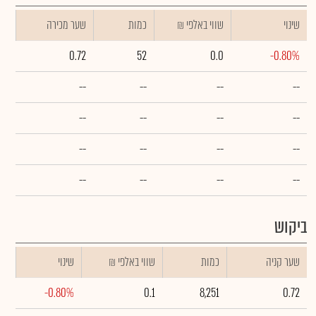
שינוי
₪ שווי באלפי
כמות
שער מכירה
0.72
52
0.0
-0.80%
--
--
--
--
--
--
--
--
--
--
--
--
--
--
--
--
ביקוש
שער קניה
כמות
₪ שווי באלפי
שינוי
-0.80%
0.1
8,251
0.72