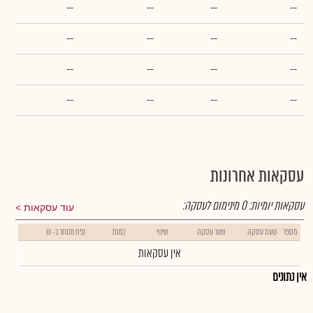
--
--
--
--
--
--
--
--
--
--
--
--
--
--
--
--
עסקאות אחרונות
עסקאות יומיות:
0
מינימום לעסקה:
עוד עסקאות
מספר
שעת עסקה
שער עסקה
שינוי
כמות
נפח מסחר ב- ₪
אין עסקאות
אין נתונים