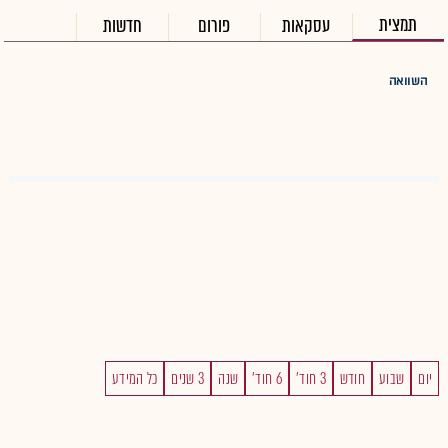
תמצית
עסקאות
פורום
חדשות
השוואה
יום
שבוע
חודש
3 חוד'
6 חוד'
שנה
3 שנים
כל המידע