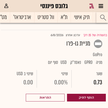
גלובס פיננסי
ראשי
תיק אישי
ת"א
וול סטריט
ארביטראז'
מט"
6/8/2026
בהשהיה של 15 דק'
עדכון אחרון
|
מניית גו-פרו
GoPro
מניה
GPRO
נאסד"ק
USD
סוף יום
שער
שינוי
שינוי ב USD
0.00
0.00%
0.73
הוסף לתיק
התראות