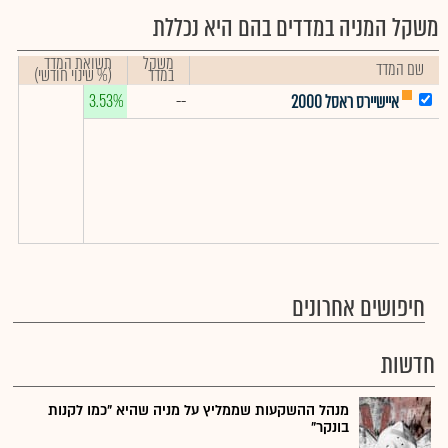
משקל המניה במדדים בהם היא נכללת
משקל
תשואת המדד
שם המדד
במדד
(% שינוי חודשי)
3.53%
--
איישיירס ראסל 2000
חיפושים אחרונים
חדשות
מנהל ההשקעות שממליץ על מניה שהיא "כמו לקנות
בונקר"