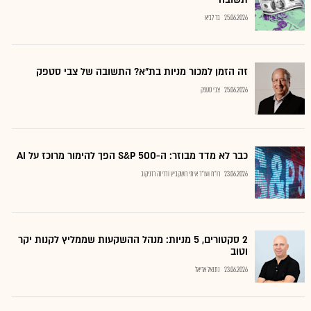
25.06.2026
בר לביא
זה הזמן למכור מניות בת"א? התשובה של צבי סטפק
25.06.2026
צבי סטפק
כבר לא מדד מבוזר: ה-S&P 500 הפך להימור מרוכז על AI
23.06.2026
רו"ח ועו"ד איתי רושקביץ ודרינה רזניקוב
2 סקטורים, 5 מניות: מנהל ההשקעות שממליץ לקנות יקר
וטוב
23.06.2026
נתנאל אריאל