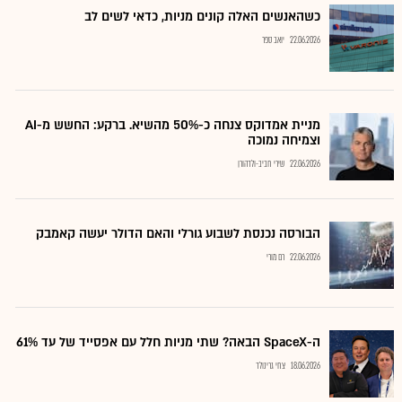
כשהאנשים האלה קונים מניות, כדאי לשים לב
22.06.2026
יואב ספר
מניית אמדוקס צנחה כ-50% מהשיא. ברקע: החשש מ-AI
וצמיחה נמוכה
22.06.2026
שירי חביב-ולדהורן
הבורסה נכנסת לשבוע גורלי והאם הדולר יעשה קאמבק
22.06.2026
רם מורי
ה-SpaceX הבאה? שתי מניות חלל עם אפסייד של עד 61%
18.06.2026
צחי גרינולד