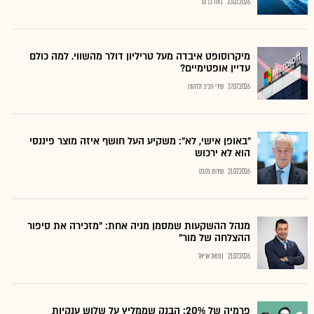
23.07.2026
בועז בן נון
מיקרוסופט איבדה מעל טריליון דולר מהשווי. למה כולם
עדיין אופטימיים?
27.07.2026
שירי חביב ולדהורן
"באופן אישי, לא": משקיע העל חושף איזה מוצר פיננסי
הוא לא ירכוש
21.07.2026
שירות גלובס
מנהל ההשקעות שמסמן מניה אחת: "מזכירה את סיפור
ההצלחה של מור"
21.07.2026
נתנאל אריאל
פרמיה של 20%: הבנק שממליץ על שלוש ענקיות