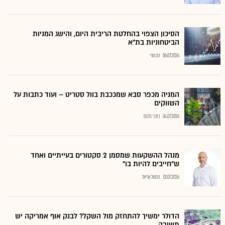
הסיכון הצפוי בהחלטת הריבית היום, והישג המניות
הביטחוניות בת"א
06.07.2026
רם מורי
המניה מכפר סבא שמככבת בוול סטריט – ועוד כתבות על
השווקים
04.07.2026
כתבי גלובס
מנהל ההשקעות שמסמן 2 סקטורים בעייתיים ואחד
ש"חייבים להיות בו"
01.07.2026
נתנאל אריאל
הדולר ימשיך להתחזק מול השקל? לבנק אוף אמריקה יש
תשובה