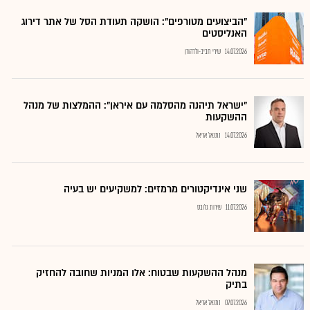
"הביצועים מטורפים": הושקה תעודת הסל של אתר דירוג
האנליסטים
14.07.2026
שירי חביב-ולדהורן
"ישראל תיהנה מהסלמה עם איראן": ההמלצות של מנהל
ההשקעות
14.07.2026
נתנאל אריאל
שני אינדיקטורים מרמזים: למשקיעים יש בעיה
11.07.2026
שירות גלובס
מנהל ההשקעות שבטוח: אלו המניות שחובה להחזיק
בתיק
07.07.2026
נתנאל אריאל