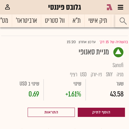
גלובס פיננסי
ראשי
תיק אישי
ת"א
וול סטריט
ארביטראז'
מט"
15:20
בהשהיה של 15 דק'
עדכון אחרון
|
מניית סאנופי
Sanofi
מניה
SNY
ניו-יורק
USD
רציף
שער
שינוי
שינוי ב USD
0.69
+1.61%
43.58
הוסף לתיק
התראות