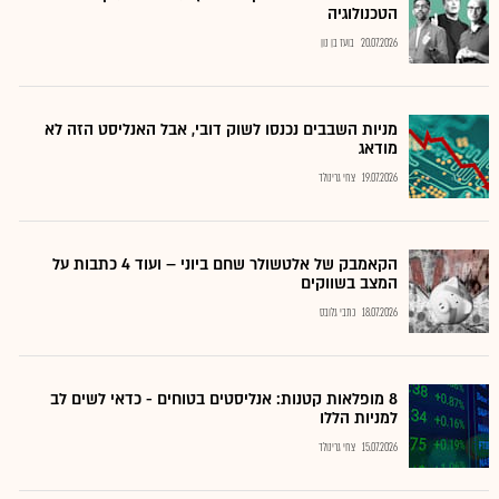
הטכנולוגיה
20.07.2026
בועז בן נון
מניות השבבים נכנסו לשוק דובי, אבל האנליסט הזה לא
מודאג
19.07.2026
צחי גרינולד
הקאמבק של אלטשולר שחם ביוני – ועוד 4 כתבות על
המצב בשווקים
18.07.2026
כתבי גלובס
8 מופלאות קטנות: אנליסטים בטוחים - כדאי לשים לב
למניות הללו
15.07.2026
צחי גרינולד