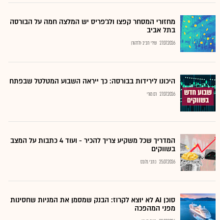
מחזורי המסחר קפצו ולג'פריס יש המלצה חמה על הבורסה
בתל אביב
27.07.2026
שירי חביב-ולדהורן
היכונו לירידות בבורסה: כך ייראה השבוע המטלטל שבפתח
27.07.2026
רם מורי
המדריך שכל משקיע צריך להכיר - ועוד 4 כתבות על המצב
בשווקים
25.07.2026
כתבי גלובס
סוכן AI לא יוצא לקרוז: הבנק שמסמן את המניות שחסינות
מפני המהפכה