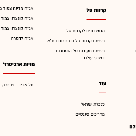
אג"ח מדינה צמוד מ
קרנות סל
אג"ח קונצרני צמוד
אג"ח קונצרני צמוד
מחשבונים לקרנות סל
אג"ח להמרה
רשימת קרנות סל הנסחרות בת"א
רשימת תעודות סל הנסחרות
בשוקי עולם
מניות ארביטרז'
עוד
תל אביב - ניו יורק
כלכלת ישראל
מדריכים פיננסיים
לם