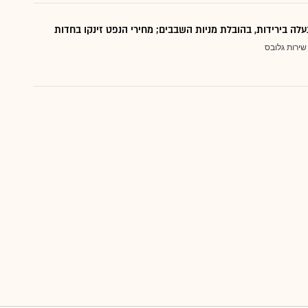
נעלה בירידות, בהובלת מניות השבבים; מחירי הנפט זינקו בחדות
שירות גלובס