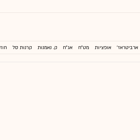
ארביטראז'
אופציות
מט"ח
אג"ח
ק. נאמנות
קרנות סל
חוזי