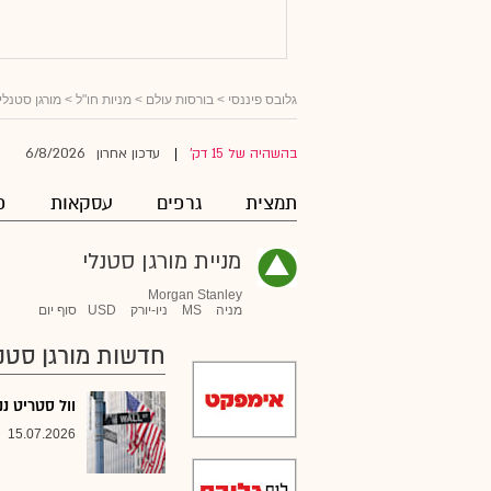
גלובס פיננסי
>
בורסות עולם
>
מניות חו"ל
>
מורגן סטנלי
6/8/2026
בהשהיה של 15 דק'
עדכון אחרון
|
תמצית
גרפים
עסקאות
פ
מניית מורגן סטנלי
Morgan Stanley
מניה
MS
ניו-יורק
USD
סוף יום
חדשות מורגן סטנל
וול סטריט נ
15.07.2026