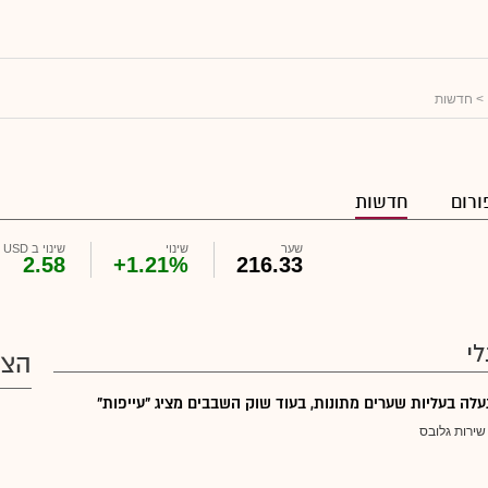
> חדשות
ורום
חדשות
שער
שינוי
שינוי ב USD
2.58
+1.21%
216.33
י
הצע
נעלה בעליות שערים מתונות, בעוד שוק השבבים מציג "עייפות"
שירות גלובס