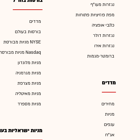
בורסות בחו"ל
נגזרות מעו"ף
מפת פוזיציות פתוחות
מדדים
כתבי אופציה
בורסות בעולם
נגזרות דולר
מניות מבורסת NYSE
נגזרות אירו
מניות מבורסת Nasdaq
ברומטר-מגמות
מניות מלונדון
מניות מגרמניה
מדדים
מניות מצרפת
מניות מאיטליה
מחירים
מניות מספרד
מניות
ענפים
מניות ישראליות בעו
אג"ח