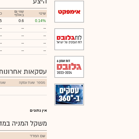
היצע
₪ שווי
שינוי
כ
באלפי
5
0.6
0.14%
--
--
--
--
--
--
--
--
--
--
--
--
עסקאות אחרונות
מספר
שעת עסקה
שער
אין נתונים
משקל המניה במדד
שם המדד