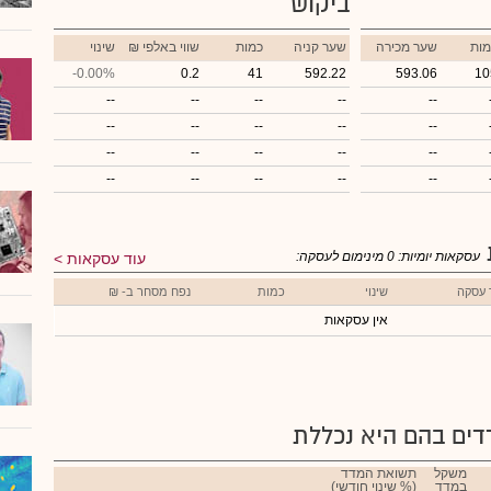
ביקוש
מות
שער מכירה
שער קניה
כמות
₪ שווי באלפי
שינוי
-0.00%
0.2
41
592.22
593.06
10
--
--
--
--
--
--
--
--
--
--
--
--
--
--
--
--
--
--
--
--
עסקאות יומיות:
0
מינימום לעסקה:
עוד עסקאות
 עסקה
שינוי
כמות
נפח מסחר ב- ₪
אין עסקאות
ים בהם היא נכללת
משקל
תשואת המדד
במדד
(% שינוי חודשי)