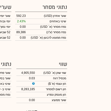
נתוני מסחר
שערי
שער אחרון
(USD)
592.23
שער יומי
שינוי באחוזים
2.43%
יומי גבוה
נפח מסחר
(א` USD)
0.00
יומי נמוך
נפח מסחר
(ע"נ)
89,386
52 שבועות גבוה
נפח ממוצע לרבעון (א` USD)
0.00
52 שבועות נמוך
שווי
נתוני
שווי שוק
(א` USD)
4,905,550
שער פתי
מכפיל רווח
0.03
שער בסי
הון עצמי
(א' $)
שינוי באח
הון רשום למסחר
8,283,185
שינוי
ב- USD
הון מונפק ונפרע
נפח מס
שער ממוצע
0.00