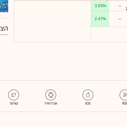
3.53%
--
2.47%
--
הצע