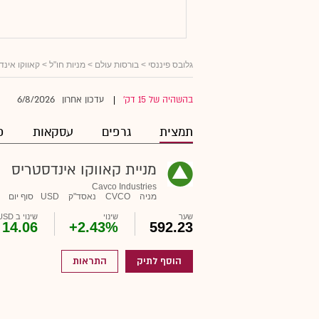
גלובס פיננסי
>
בורסות עולם
>
מניות חו"ל
> קאווקו אינד
6/8/2026
בהשהיה של 15 דק'
עדכון אחרון
|
תמצית
גרפים
עסקאות
פ
מניית קאווקו אינדסטריס
Cavco Industries
מניה
CVCO
נאסד"ק
USD
סוף יום
שער
שינוי
שינוי ב USD
14.06
+2.43%
592.23
הוסף לתיק
התראות