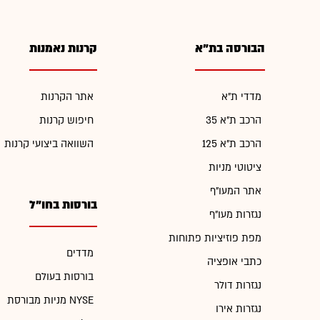
הבורסה בת"א
קרנות נאמנות
מדדי ת"א
אתר הקרנות
הרכב ת"א 35
חיפוש קרנות
הרכב ת"א 125
השוואה ביצועי קרנות
ציטוטי מניות
אתר המעו"ף
בורסות בחו"ל
נגזרות מעו"ף
מפת פוזיציות פתוחות
מדדים
כתבי אופציה
בורסות בעולם
נגזרות דולר
מניות מבורסת NYSE
נגזרות אירו