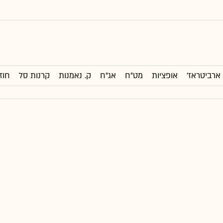
ארביטראז'
אופציות
מט"ח
אג"ח
ק. נאמנות
קרנות סל
חוז