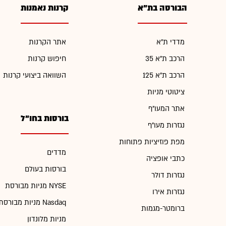
הבורסה בת"א
קרנות נאמנות
מדדי ת"א
אתר הקרנות
הרכב ת"א 35
חיפוש קרנות
הרכב ת"א 125
השוואה ביצועי קרנות
ציטוטי מניות
אתר המעו"ף
בורסות בחו"ל
נגזרות מעו"ף
מפת פוזיציות פתוחות
מדדים
כתבי אופציה
בורסות בעולם
נגזרות דולר
מניות מבורסת NYSE
נגזרות אירו
מניות מבורסת Nasdaq
ברומטר-מגמות
מניות מלונדון