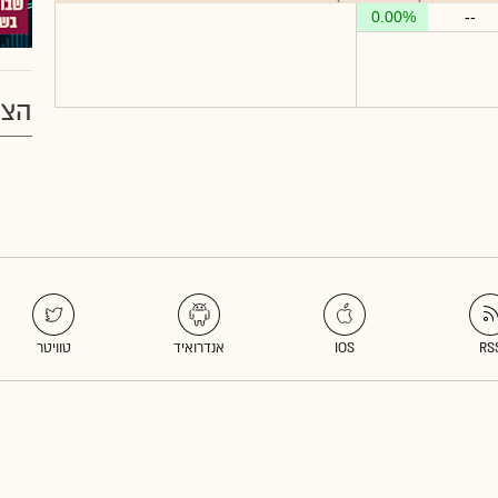
0.00%
--
הצע