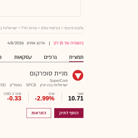
גלובס פיננסי
>
בורסות עולם
>
מניות חו"ל
>
ישראליות ב
4/8/2026
בהשהיה של 15 דק'
עדכון אחרון
|
תמצית
גרפים
עסקאות
פ
מניית סופרקום
SuperCom
ישראליות בניו-יורק
SPCB
נאסד"ק
USD
שער
שינוי
שינוי ב USD
-0.33
-2.99%
10.71
הוסף לתיק
התראות