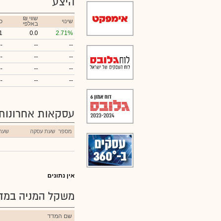
היצע
₪ שווי
שינוי
כ
באלפי
1
0.0
2.71%
--
--
--
--
--
--
--
--
--
--
--
--
עסקאות אחרונות
מספר
שעת עסקה
שער
אין נתונים
משקל המניה במדד
שם המדד