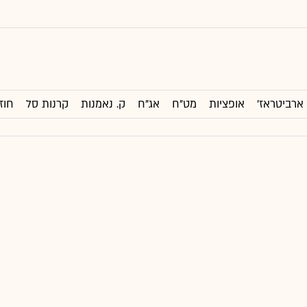
ארביטראז'
אופציות
מט"ח
אג"ח
ק. נאמנות
קרנות סל
חוז