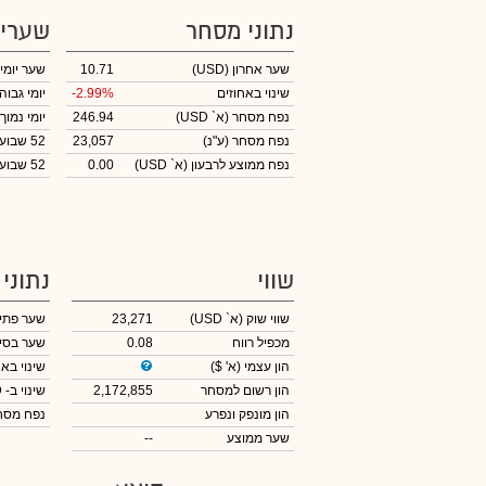
נתוני מסחר
שערי
שער אחרון
(USD)
10.71
שער יומי
שינוי באחוזים
-2.99%
יומי גבוה
נפח מסחר
(א` USD)
246.94
יומי נמוך
נפח מסחר
(ע"נ)
23,057
52 שבועות גבוה
נפח ממוצע לרבעון (א` USD)
0.00
52 שבועות נמוך
שווי
נתוני
שווי שוק
(א` USD)
23,271
שער פתי
מכפיל רווח
0.08
שער בסי
הון עצמי
(א' $)
שינוי באח
הון רשום למסחר
2,172,855
שינוי
ב- USD
הון מונפק ונפרע
נפח מס
שער ממוצע
--