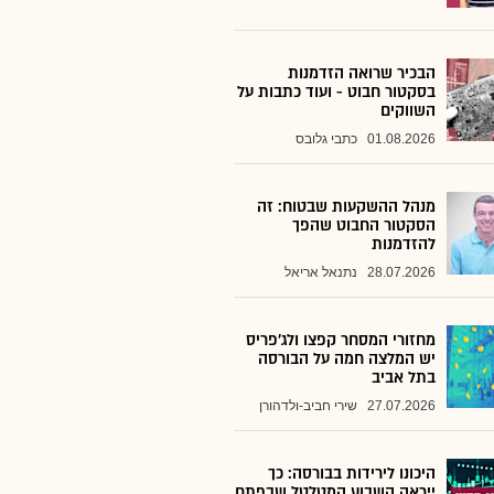
הבכיר שרואה הזדמנות
בסקטור חבוט - ועוד כתבות על
השווקים
01.08.2026
כתבי גלובס
מנהל ההשקעות שבטוח: זה
הסקטור החבוט שהפך
להזדמנות
28.07.2026
נתנאל אריאל
מחזורי המסחר קפצו ולג'פריס
יש המלצה חמה על הבורסה
בתל אביב
27.07.2026
שירי חביב-ולדהורן
היכונו לירידות בבורסה: כך
ייראה השבוע המטלטל שבפתח