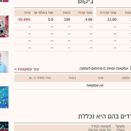
ביקוש
מות
שער מכירה
שער קניה
כמות
₪ שווי באלפי
שינוי
-56.49%
0.0
100
4.66
11.00
--
--
--
--
--
--
--
--
--
--
--
--
--
--
--
--
--
--
--
--
עסקאות יומיות:
0
מינימום לעסקה:
עוד עסקאות
 עסקה
שינוי
כמות
נפח מסחר ב- ₪
אין עסקאות
ים בהם היא נכללת
משקל
תשואת המדד
במדד
(% שינוי חודשי)