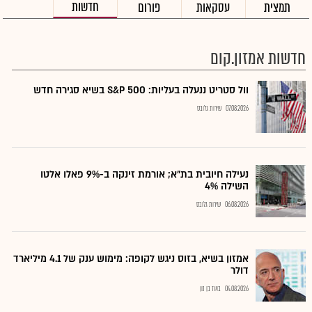
חדשות
תמצית
עסקאות
פורום
חדשות אמזון.קום
וול סטריט ננעלה בעליות: S&P 500 בשיא סגירה חדש
07.08.2026
שירות גלובס
נעילה חיובית בת"א; אורמת זינקה ב-9% פאלו אלטו
השילה 4%
06.08.2026
שירות גלובס
אמזון בשיא, בזוס ניגש לקופה: מימוש ענק של 4.1 מיליארד
דולר
04.08.2026
בועז בן נון