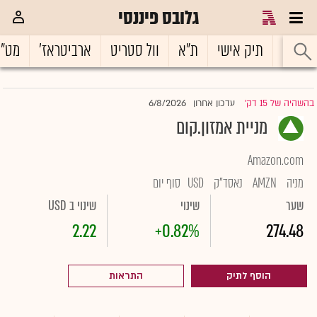
גלובס פיננסי
ראשי
תיק אישי
ת"א
וול סטריט
ארביטראז'
מט"
6/8/2026
בהשהיה של 15 דק'
עדכון אחרון
|
מניית אמזון.קום
Amazon.com
מניה
AMZN
נאסד"ק
USD
סוף יום
שער
שינוי
שינוי ב USD
2.22
+0.82%
274.48
הוסף לתיק
התראות