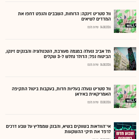
וול סטריט זינקה: הדוחות, השבבים והנפט דחפו את
המדדים לשיאים
04.08.2026
שירות גלובס
תל אביב ננעלה במגמה מעורבת, הטכנולוגיה והבנקים זינקו,
הביטוח נפל; הדולר נחלש ל-3 שקלים
04.08.2026
שירות גלובס
וול סטריט ננעלה בעליות חדות, בעקבות ביטול התקיפה
האמריקאית באיראן
03.08.2026
שירות גלובס
אי־הוודאות בשווקים בשיא, והבנק שממליץ על שבע דרכים
לרפד את תיקי ההשקעות