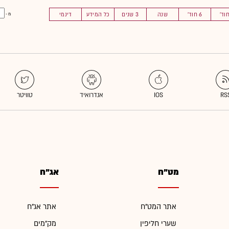
6 חוד'
שנה
3 שנים
כל המידע
דינמי
מ -
מט"ח
אג"ח
אתר המט"ח
אתר אג"ח
שערי חליפין
מק"מים