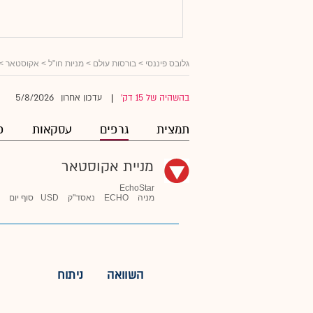
גלובס פיננסי
>
בורסות עולם
>
מניות חו"ל
>
אקוסטאר
> 
5/8/2026
בהשהיה של 15 דק'
עדכון אחרון
|
תמצית
גרפים
עסקאות
פ
מניית אקוסטאר
EchoStar
מניה
ECHO
נאסד"ק
USD
סוף יום
השוואה
ניתוח