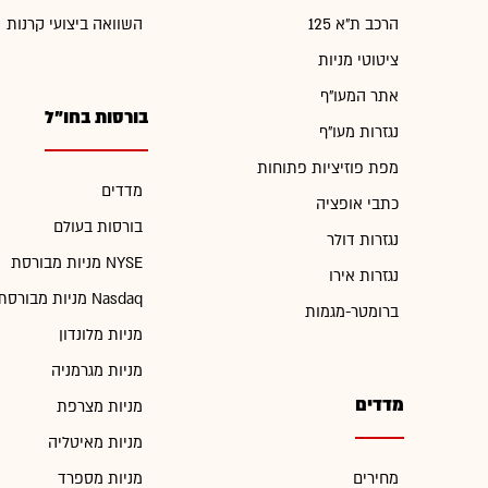
הרכב ת"א 125
השוואה ביצועי קרנות
ציטוטי מניות
אתר המעו"ף
בורסות בחו"ל
נגזרות מעו"ף
מפת פוזיציות פתוחות
מדדים
כתבי אופציה
בורסות בעולם
נגזרות דולר
מניות מבורסת NYSE
נגזרות אירו
מניות מבורסת Nasdaq
ברומטר-מגמות
מניות מלונדון
מניות מגרמניה
מדדים
מניות מצרפת
מניות מאיטליה
מחירים
מניות מספרד