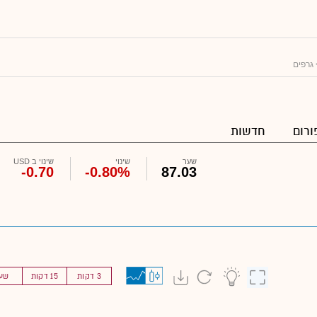
גרפים
ורום
חדשות
שער
שינוי
שינוי ב USD
-0.70
-0.80%
87.03
3 דקות
15 דקות
שע