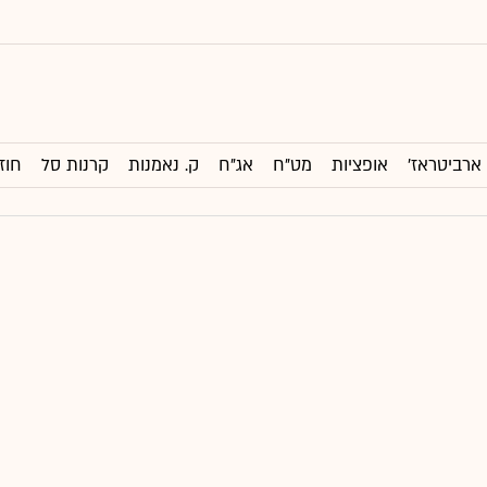
ארביטראז'
אופציות
מט"ח
אג"ח
ק. נאמנות
קרנות סל
חוז