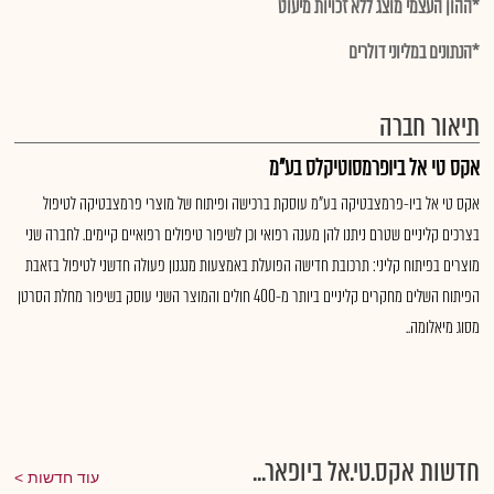
*ההון העצמי מוצג ללא זכויות מיעוט
*הנתונים במליוני דולרים
תיאור חברה
אקס טי אל ביופרמסוטיקלס בע"מ
אקס טי אל ביו-פרמצבטיקה בע"מ עוסקת ברכישה ופיתוח של מוצרי פרמצבטיקה לטיפול
בצרכים קליניים שטרם ניתנו להן מענה רפואי וכן לשיפור טיפולים רפואיים קיימים. לחברה שני
מוצרים בפיתוח קליני: תרכובת חדישה הפועלת באמצעות מנגנון פעולה חדשני לטיפול בזאבת
הפיתוח השלים מחקרים קליניים ביותר מ-400 חולים והמוצר השני עוסק בשיפור מחלת הסרטן
מסוג מיאלומה..
חדשות אקס.טי.אל ביופאר...
עוד חדשות