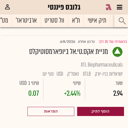
גלובס פיננסי
ראשי
תיק אישי
ת"א
וול סטריט
ארביטראז'
מט"
6/8/2026
בהשהיה של 15 דק'
עדכון אחרון
|
מניית אקס.טי.אל ביופארמסוטיקלס
XTL Biopharmaceuticals
ישראליות בניו-יורק
XTLB
נאסד"ק
USD
סוף יום
שער
שינוי
שינוי ב USD
0.07
+2.44%
2.94
הוסף לתיק
התראות