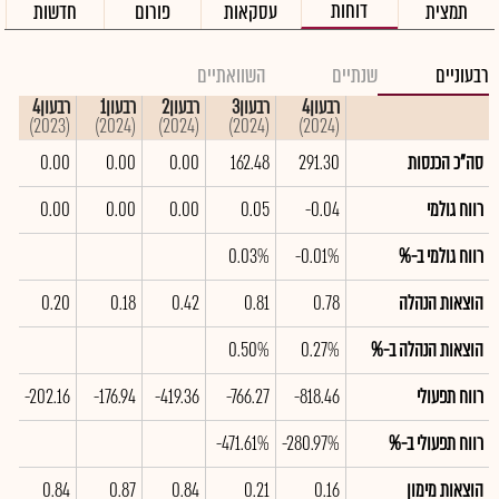
דוחות
תמצית
עסקאות
פורום
חדשות
רבעוניים
שנתיים
השוואתיים
רבעון4
רבעון3
רבעון2
רבעון1
רבעון4
(2023)
(2024)
(2024)
(2024)
(2024)
סה"כ הכנסות
291.30
162.48
0.00
0.00
0.00
רווח גולמי
-0.04
0.05
0.00
0.00
0.00
רווח גולמי ב-%
-0.01%
0.03%
הוצאות הנהלה
0.78
0.81
0.42
0.18
0.20
הוצאות הנהלה ב-%
0.27%
0.50%
רווח תפעולי
-818.46
-766.27
-419.36
-176.94
-202.16
רווח תפעולי ב-%
-280.97%
-471.61%
הוצאות מימון
0.16
0.21
0.84
0.87
0.84