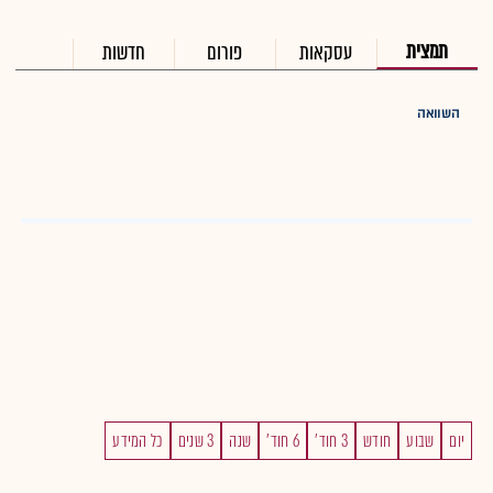
תמצית
עסקאות
פורום
חדשות
השוואה
יום
שבוע
חודש
3 חוד'
6 חוד'
שנה
3 שנים
כל המידע