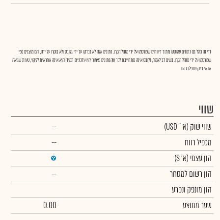
דף זה כולל גם נתונים שלוקטו מתוך דיווחים שפורסמו על ידי מנהל הקרן. נתונים אלה לא נבדקו על ידי גלובס ולא בוקרו על ידה, והם מוצגים כפי
שפורסמו על ידי מנהל הקרן. בשים לב לאמור, גלובס אינה מתחייבת לכך שהנתונים כאמור יהיו עדכניים תמיד והיא אינה אחראית לליקוי, טעות שגיאה
או אי דיוק שנפלו בהם.
שווי
שווי שוק
(א` USD)
--
מכפיל רווח
--
הון עצמי
(א' $)
הון רשום למסחר
--
הון מונפק ונפרע
שער ממוצע
0.00