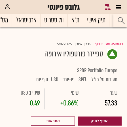
גלובס פיננסי
ראשי
תיק אישי
ת"א
וול סטריט
ארביטראז'
מט"
6/8/2026
בהשהיה של 15 דק'
עדכון אחרון
|
ספיידר פורטפוליו אירופה
SPDR Portfolio Europe
תעודות סל חו"ל
SPEU
ניו-יורק
USD
סוף יום
שער
שינוי
שינוי ב USD
0.49
+0.86%
57.33
הוסף לתיק
התראות