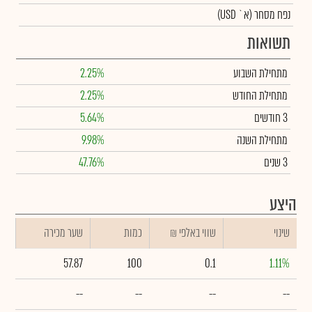
נפח מסחר
(א` USD)
תשואות
מתחילת השבוע
2.25%
מתחילת החודש
2.25%
3 חודשים
5.64%
מתחילת השנה
9.98%
3 שנים
47.76%
היצע
שינוי
₪ שווי באלפי
כמות
שער מכירה
57.87
100
0.1
1.11%
--
--
--
--