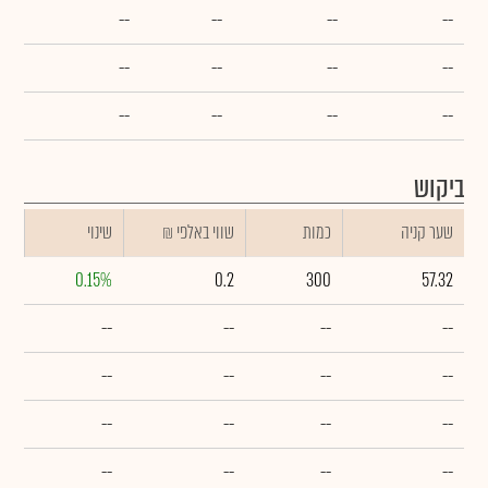
--
--
--
--
--
--
--
--
--
--
--
--
ביקוש
שער קניה
כמות
₪ שווי באלפי
שינוי
0.15%
0.2
300
57.32
--
--
--
--
--
--
--
--
--
--
--
--
--
--
--
--