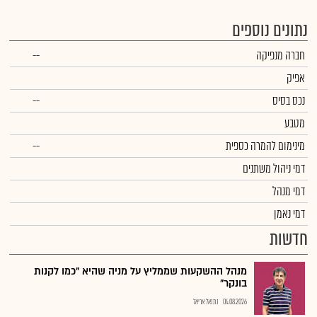
נתונים נוספים
חברה מנפיקה
--
אפיק
נכס בסיס
--
מטבע
מינימום להמרה כספית
--
דמי ניהול משתנים
דמי מנהל
דמי נאמן
חדשות
מנהל ההשקעות שממליץ על מניה שהיא "כמו לקנות
בונקר"
04.08.2026
נתנאל אריאל