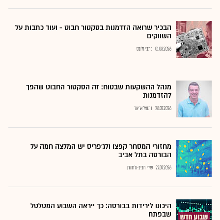
הבכיר שרואה הזדמנות בסקטור חבוט - ועוד כתבות על
השווקים
01.08.2026
כתבי גלובס
מנהל ההשקעות שבטוח: זה הסקטור החבוט שהפך
להזדמנות
28.07.2026
נתנאל אריאל
מחזורי המסחר קפצו ולג'פריס יש המלצה חמה על
הבורסה בתל אביב
27.07.2026
שירי חביב-ולדהורן
היכונו לירידות בבורסה: כך ייראה השבוע המטלטל
שבפתח