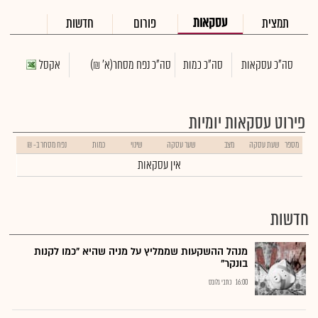
עסקאות
תמצית
פורום
חדשות
סה"כ עסקאות
סה"כ כמות
סה"כ נפח מסחר
(א' ₪)
אקסל
פירוט עסקאות יומיות
מספר
שעת עסקה
מצב
שער עסקה
שינוי
כמות
נפח מסחר ב- ₪
אין עסקאות
חדשות
מנהל ההשקעות שממליץ על מניה שהיא "כמו לקנות
בונקר"
16:00
כתבי גלובס