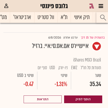
גלובס פיננסי
ראשי
תיק אישי
ת"א
וול סטריט
ארביטראז'
מט"
6/8/2026
בהשהיה של 15 דק'
עדכון אחרון
|
איישיירס אם.אס.סי.איי. ברזיל
iShares MSCI Brazil
תעודות סל חו"ל
EWZ
ניו-יורק
USD
סוף יום
שער
שינוי
שינוי ב USD
-0.47
-1.31%
35.34
הוסף לתיק
התראות