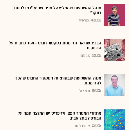
מנהל ההשקעות שממליץ על מניה שהיא "כמו לקנות
בונקר"
04.08.2026
נתנאל אריאל
הבכיר שרואה הזדמנות בסקטור חבוט - ועוד כתבות על
השווקים
01.08.2026
כתבי גלובס
מנהל ההשקעות שבטוח: זה הסקטור החבוט שהפך
להזדמנות
28.07.2026
נתנאל אריאל
מחזורי המסחר קפצו ולג'פריס יש המלצה חמה על
הבורסה בתל אביב
27.07.2026
שירי חביב-ולדהורן