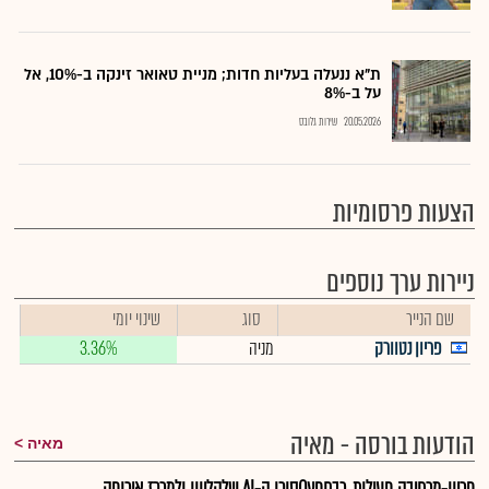
ת"א ננעלה בעליות חדות; מניית טאואר זינקה ב-10%, אל
על ב-8%
20.05.2026
שירות גלובס
הצעות פרסומיות
ניירות ערך נוספים
שם הנייר
סוג
שינוי יומי
פריון נטוורק
מניה
3.36%
הודעות בורסה - מאיה
מאיה