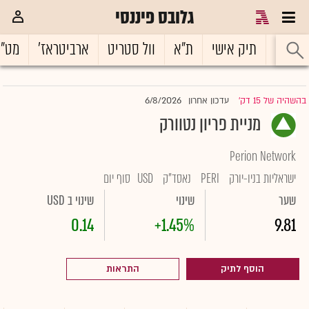
גלובס פיננסי
ראשי
תיק אישי
ת"א
וול סטריט
ארביטראז'
מט"
6/8/2026
בהשהיה של 15 דק'
עדכון אחרון
|
מניית פריון נטוורק
Perion Network
ישראליות בניו-יורק
PERI
נאסד"ק
USD
סוף יום
שער
שינוי
שינוי ב USD
0.14
+1.45%
9.81
הוסף לתיק
התראות