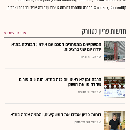
SmileBox, ContentIQ1. החברה מנסחרת בבורסה לניירות ערך בתל אביב ובבורסת נאסד"ק..
חדשות פריון נטוורק
עוד חדשות
המשקיעים מתמחרים הסכם עם איראן; הבורסה בת"א
ירדה יום שני ברציפות
16.06.2026
שירות גלובס
הרבה זמן לא ראינו יום כזה בת"א. הנה 5 סיפורים
שהדהימו את השוק
20.05.2026
חזי שטרנליכט
דוחות פריון אכזבו את המשקיעים, והמניה צנחה בת"א
20.05.2026
שירי חביב-ולדהורן