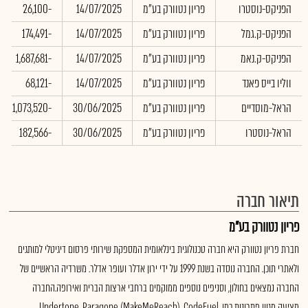
הפניקס-נוסטרו
פריון נטוורק בע"מ
14/07/2025
-26,100
הפניקס-ק.גמל
פריון נטוורק בע"מ
14/07/2025
-174,491
הפניקס-ק.נאמ
פריון נטוורק בע"מ
14/07/2025
-1,687,681
ווליו בייס פאנד
פריון נטוורק בע"מ
14/07/2025
-68,121
הראל-מוסדיים
פריון נטוורק בע"מ
30/06/2025
-1,073,520
הראל-נוסטרו
פריון נטוורק בע"מ
30/06/2025
-182,566
תיאור חברה
פריון נטוורק בע"מ
חברת פריון נטוורק היא חברה טכנולוגית בינלאומית המספקת שירותי פרסום דיגיטלי למותגים
ולאתרי תוכן. החברה נוסדה בשנת 1999 על ידי ירון אדלר ועופר אדלר. משרדיה הראשיים של
החברה נמצאים בחולון, וסניפים נוספים ממוקמים ברחבי ארצות הברית ואירופה.החברה
מציעה מגוון פתרונות כמו Undertone, Paragone (MakeMeReach), CodeFuel,