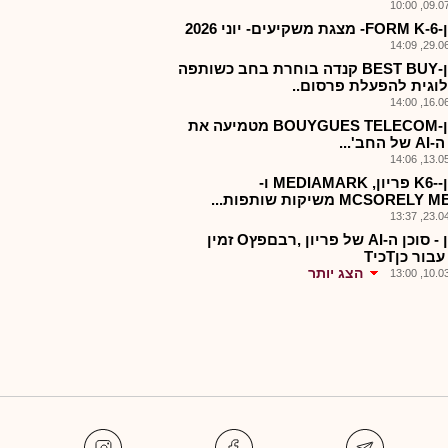
09.07.2
 יוני 2026
29.06.2
פריון-BEST BUY קנדה בוחרת בחב כשותפה
לוגית להפעלת פרסום..
16.06.2
פריון-BOUYGUES TELECOM מטמיעה את
החב'...
13.05.2
פריון--K6 פריון, MEDIAMARK ו-
MCSOREL משיקות שותפות...
23.04.2
פריון - סוכן ה-AI של פריון ,רבםפץO זמין
ור כןTכיT
הצג יותר
10.03.2