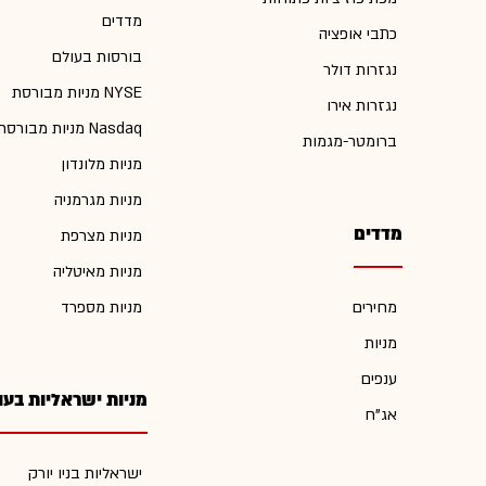
מדדים
כתבי אופציה
בורסות בעולם
נגזרות דולר
מניות מבורסת NYSE
נגזרות אירו
מניות מבורסת Nasdaq
ברומטר-מגמות
מניות מלונדון
מניות מגרמניה
מדדים
מניות מצרפת
מניות מאיטליה
מחירים
מניות מספרד
מניות
ענפים
מניות ישראליות בעו
אג"ח
ישראליות בניו יורק