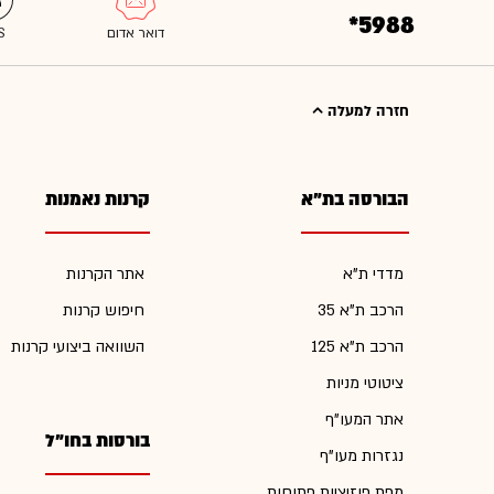
*5988
חזרה למעלה
הבורסה בת"א
קרנות נאמנות
מדדי ת"א
אתר הקרנות
הרכב ת"א 35
חיפוש קרנות
הרכב ת"א 125
השוואה ביצועי קרנות
ציטוטי מניות
אתר המעו"ף
בורסות בחו"ל
נגזרות מעו"ף
מפת פוזיציות פתוחות