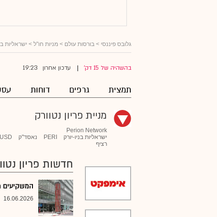
גלובס פיננסי
>
בורסות עולם
>
מניות חו"ל
>
ישראליות ב
19:23
בהשהיה של 15 דק'
עדכון אחרון
|
תמצית
גרפים
דוחות
עסק
מניית פריון נטוורק
Perion Network
ישראליות בניו-יורק
PERI
נאסד"ק
USD
רציף
חדשות פריון נטוו
המשקיעים מת
16.06.2026