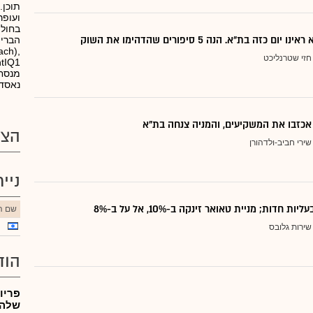
ועופר
בחולו
ום כזה בת"א. הנה 5 סיפורים שהדהימו את השוק
הברית
ch),
חזי שטרנליכט
מנסחר
נאסד"
 אכזבו את המשקיעים, והמניה צנחה בת"א
הצע
שירי חביב-ולדהורן
ניי
ת חדות; מניית טאואר זינקה ב-10%, אל על ב-8%
שם הנ
שירות גלובס
הוד
שלה,ל