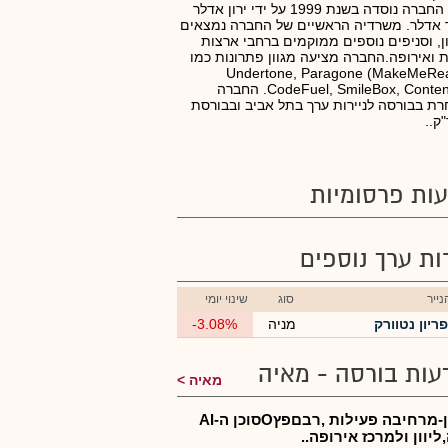
תוכן. החברה נוסדה בשנת 1999 על ידי ירון אדלר
 אדלר. משרדיה הראשיים של החברה נמצאים
ן, וסניפים נוספים ממוקמים ברחבי ארצות
 ואירופה.החברה מציעה מגוון פתרונות כמו
Undertone, Paragone (MakeMeRea
CodeFuel, SmileBox, ContentIQ1. החברה
ת בבורסה לניירות ערך בתל אביב ובבורסת
ק..
ות פרסומיות
רות ערך נוספים
ייר
סוג
שינוי יומי
פריון נטוורק
מניה
-3.08%
עות בורסה - מאיה
מאיה
פריון-מרחיבה פעילות ,רבםפץOסוכן ה-AI
יוון ולמרכז אירופה..