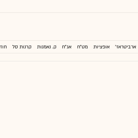
ארביטראז'
אופציות
מט"ח
אג"ח
ק. נאמנות
קרנות סל
חוזי