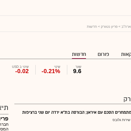
ארה"ב
>
פריון נטוורק
> חדשות
אות
פורום
חדשות
שער
שינוי
שינוי ב USD
-0.02
-0.21%
9.6
רק
תיא
מחרים הסכם עם איראן; הבורסה בת"א ירדה יום שני ברציפות
פריו
שירות גלובס
חברת 
המספק