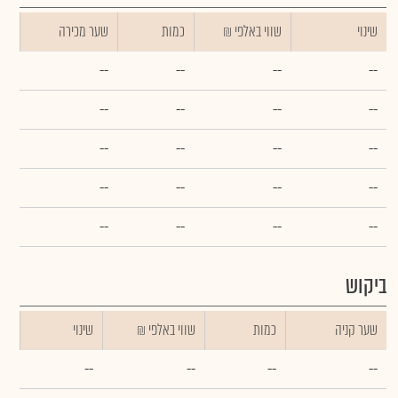
שינוי
₪ שווי באלפי
כמות
שער מכירה
--
--
--
--
--
--
--
--
--
--
--
--
--
--
--
--
--
--
--
--
ביקוש
שער קניה
כמות
₪ שווי באלפי
שינוי
--
--
--
--