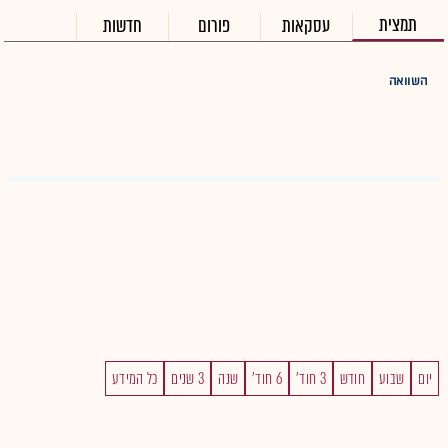
תמצית
עסקאות
פורום
חדשות
השוואה
יום
שבוע
חודש
3 חוד'
6 חוד'
שנה
3 שנים
כל המידע