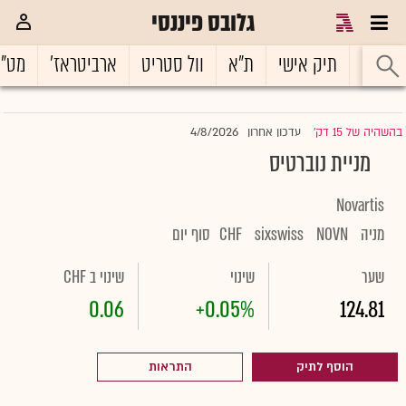
גלובס פיננסי
ראשי
תיק אישי
ת"א
וול סטריט
ארביטראז'
מט"
4/8/2026
בהשהיה של 15 דק'
עדכון אחרון
|
מניית נוברטיס
Novartis
מניה
NOVN
sixswiss
CHF
סוף יום
שער
שינוי
שינוי ב CHF
0.06
+0.05%
124.81
הוסף לתיק
התראות