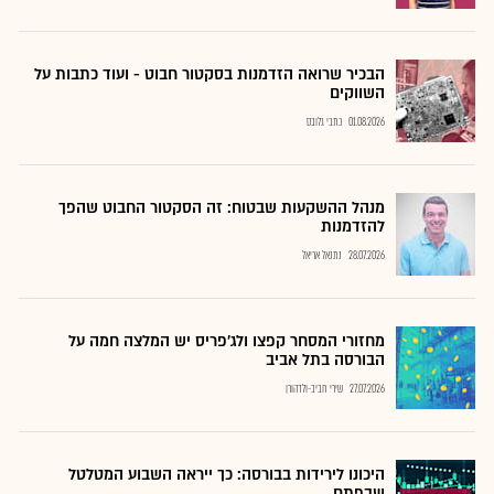
הבכיר שרואה הזדמנות בסקטור חבוט - ועוד כתבות על
השווקים
01.08.2026
כתבי גלובס
מנהל ההשקעות שבטוח: זה הסקטור החבוט שהפך
להזדמנות
28.07.2026
נתנאל אריאל
מחזורי המסחר קפצו ולג'פריס יש המלצה חמה על
הבורסה בתל אביב
27.07.2026
שירי חביב-ולדהורן
היכונו לירידות בבורסה: כך ייראה השבוע המטלטל
שבפתח