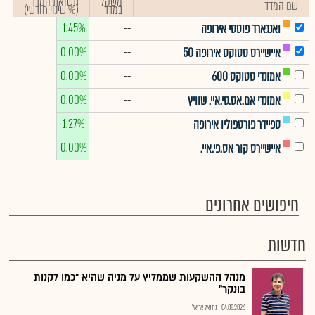
משקל
תשואת המדד
שם המדד
במדד
(% שינוי חודשי)
1.45%
--
ואנגארד פוטסי אירופה
0.00%
--
איישיירס סטוקס אירופה 50
0.00%
--
אמונדי סטוקס 600
0.00%
--
אמונדי אם.אס.סי.איי. שוויץ
1.27%
--
ספיידר פורטפוליו אירופה
0.00%
--
איישיירס קור אס.פי.איי.
חיפושים אחרונים
חדשות
מנהל ההשקעות שממליץ על מניה שהיא "כמו לקנות
בונקר"
04.08.2026
נתנאל אריאל