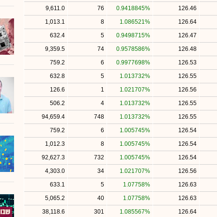
9,611.0
76
0.9418845%
126.46
1,013.1
8
1.086521%
126.64
632.4
5
0.9498715%
126.47
9,359.5
74
0.9578586%
126.48
759.2
6
0.9977698%
126.53
632.8
5
1.013732%
126.55
126.6
1
1.021707%
126.56
506.2
4
1.013732%
126.55
94,659.4
748
1.013732%
126.55
759.2
6
1.005745%
126.54
1,012.3
8
1.005745%
126.54
92,627.3
732
1.005745%
126.54
4,303.0
34
1.021707%
126.56
633.1
5
1.07758%
126.63
5,065.2
40
1.07758%
126.63
38,118.6
301
1.085567%
126.64