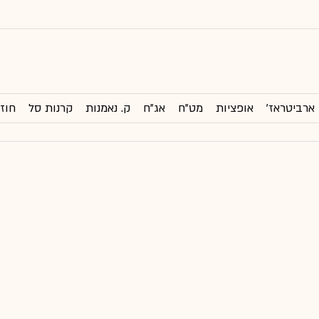
ארביטראז'
אופציות
מט"ח
אג"ח
ק. נאמנות
קרנות סל
חוזי