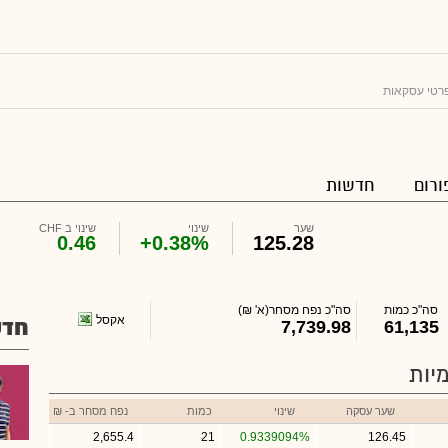
רטי עסקאות
ורום
חדשות
שער
שינוי
שינוי ב CHF
0.46
+0.38%
125.28
סה"כ כמות
סה"כ נפח מסחר
(א' ₪)
אקסל
חדש
7,739.98
61,135
יות
שער עסקה
שינוי
כמות
נפח מסחר ב- ₪
2,655.4
21
0.9339094%
126.45