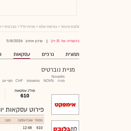
גלובס פיננסי
>
בורסות עולם
>
מניות חו"ל
>
נוברטיס
> פ
5/8/2026
בהשהיה של 15 דק'
עדכון אחרון
|
תמצית
גרפים
עסקאות
פ
מניית נוברטיס
Novartis
מניה
NOVN
sixswiss
CHF
סוף יום
סה"כ עסקאות
610
פירוט עסקאות יומ
מספר
שעת עסקה
מצב
12:48
610