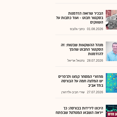
הבכיר שרואה הזדמנות
בסקטור חבוט - ועוד כתבות על
השווקים
01.08.2026
כתבי גלובס
מנהל ההשקעות שבטוח: זה
הסקטור החבוט שהפך
להזדמנות
28.07.2026
נתנאל אריאל
מחזורי המסחר קפצו ולג'פריס
יש המלצה חמה על הבורסה
בתל אביב
27.07.2026
שירי חביב-ולדהורן
היכונו לירידות בבורסה: כך
ייראה השבוע המטלטל שבפתח