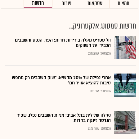
חדשות
תמצית
עסקאות
פורום
חדשות סמסונג אלקטרוניק...
וול סטריט ננעלה בירידות חדות: הפד, הנפט והשבבים
הכבידו על השווקים
29.07.2026
שירות גלובס
אחרי נפילה של 20% מהשיא: "שוק השבבים רק מחפש
סיבות להוציא אוויר חם"
20.07.2026
אסף גלעד
נעילה שלילית בתל אביב; מניות השבבים נפלו, שפיר
הנדסה זינקה בחדות
16.07.2026
שירות גלובס