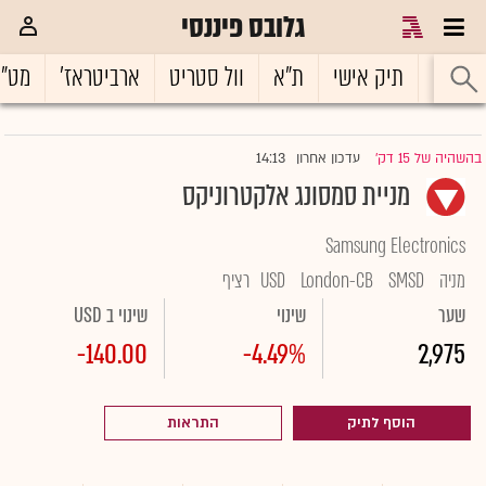
גלובס פיננסי
ראשי
תיק אישי
ת"א
וול סטריט
ארביטראז'
מט"
14:13
בהשהיה של 15 דק'
עדכון אחרון
|
מניית סמסונג אלקטרוניקס
Samsung Electronics
מניה
SMSD
London-CB
USD
רציף
שער
שינוי
שינוי ב USD
-140.00
-4.49%
2,975
הוסף לתיק
התראות