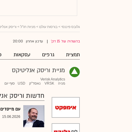
גלובס פיננסי
>
בורסות עולם
>
מניות חו"ל
>
וריסק אנליט
20:00
בהשהיה של 15 דק'
עדכון אחרון
|
תמצית
גרפים
עסקאות
פ
מניית וריסק אנליטיקס
Verisk Analytics
מניה
VRSK
נאסד"ק
USD
סוף יום
חדשות וריסק אנל
עם מייסדים 
15.06.2026