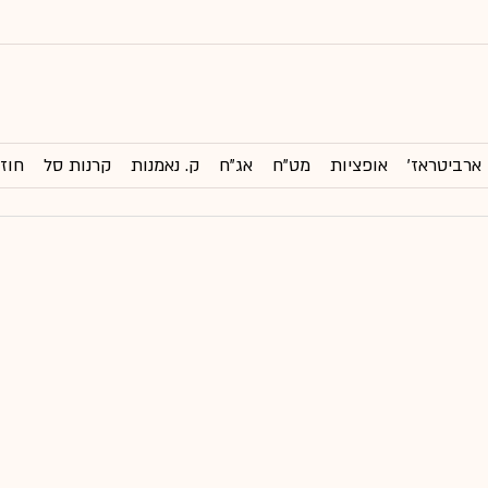
ארביטראז'
אופציות
מט"ח
אג"ח
ק. נאמנות
קרנות סל
חוזי