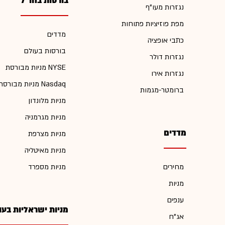
בורסות בחו"ל
נגזרות מעו"ף
מפת פוזיציות פתוחות
מדדים
כתבי אופציה
בורסות בעולם
נגזרות דולר
מניות מבורסת NYSE
נגזרות אירו
מניות מבורסת Nasdaq
ברומטר-מגמות
מניות מלונדון
מניות מגרמניה
מדדים
מניות מצרפת
מניות מאיטליה
מחירים
מניות מספרד
מניות
ענפים
מניות ישראליות בעו
אג"ח