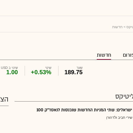
יקס
> חדשות
ורום
חדשות
שער
שינוי
שינוי ב USD
1.00
+0.53%
189.75
יטיקס
הצע
ישראלים: שתי המניות החדשות שנכנסות לנאסד"ק 100
שירי חביב ולדהורן