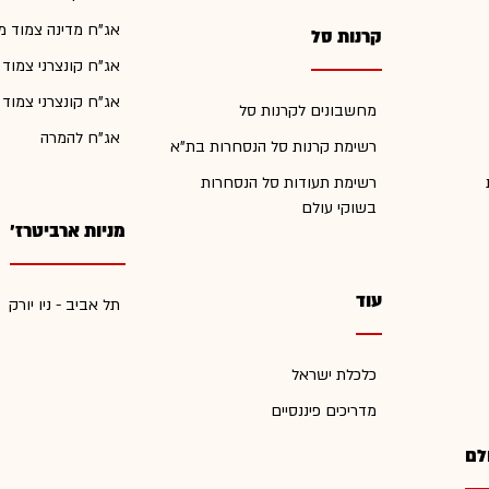
אג"ח מדינה צמוד מ
קרנות סל
אג"ח קונצרני צמוד
אג"ח קונצרני צמוד
מחשבונים לקרנות סל
אג"ח להמרה
רשימת קרנות סל הנסחרות בת"א
רשימת תעודות סל הנסחרות
בשוקי עולם
מניות ארביטרז'
עוד
תל אביב - ניו יורק
כלכלת ישראל
מדריכים פיננסיים
לם