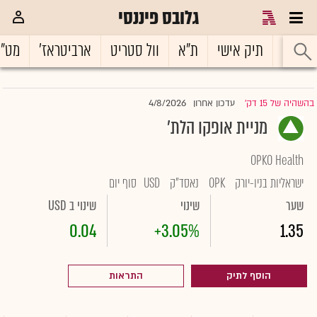
גלובס פיננסי
ראשי
תיק אישי
ת"א
וול סטריט
ארביטראז'
מט"
4/8/2026
בהשהיה של 15 דק'
עדכון אחרון
|
מניית אופקו הלת'
OPKO Health
ישראליות בניו-יורק
OPK
נאסד"ק
USD
סוף יום
שער
שינוי
שינוי ב USD
0.04
+3.05%
1.35
הוסף לתיק
התראות