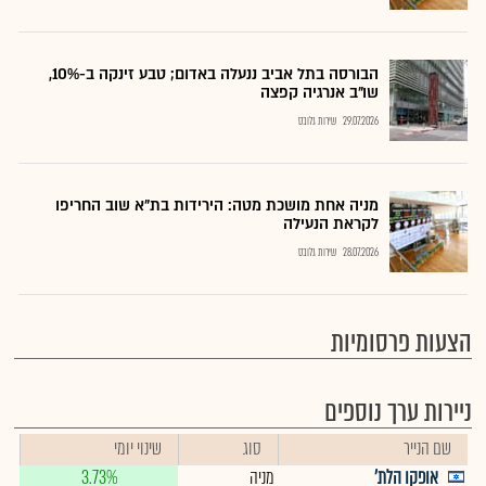
הבורסה בתל אביב ננעלה באדום; טבע זינקה ב-10%,
שו"ב אנרגיה קפצה
29.07.2026
שירות גלובס
מניה אחת מושכת מטה: הירידות בת"א שוב החריפו
לקראת הנעילה
28.07.2026
שירות גלובס
הצעות פרסומיות
ניירות ערך נוספים
שם הנייר
סוג
שינוי יומי
אופקו הלת'
מניה
3.73%