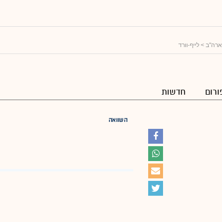
ארה"ב
> לייף-וורד
ורום
חדשות
השוואה