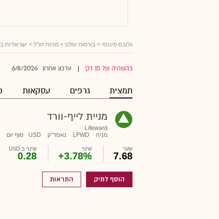
גלובס פיננסי
>
בורסות עולם
>
מניות חו"ל
>
ישראליות ב
6/8/2026
בהשהיה של 15 דק'
עדכון אחרון
|
תמצית
גרפים
עסקאות
פ
מניית לייף-וורד
Lifeward
מניה
LFWD
נאסד"ק
USD
סוף יום
שער
שינוי
שינוי ב USD
0.28
+3.78%
7.68
הוסף לתיק
התראות