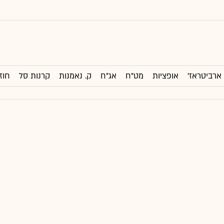
ארביטראז'
אופציות
מט"ח
אג"ח
ק. נאמנות
קרנות סל
חוז