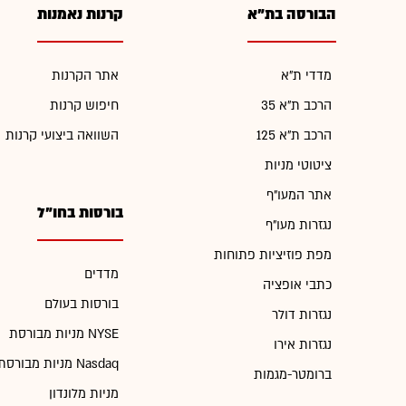
הבורסה בת"א
קרנות נאמנות
מדדי ת"א
אתר הקרנות
הרכב ת"א 35
חיפוש קרנות
הרכב ת"א 125
השוואה ביצועי קרנות
ציטוטי מניות
אתר המעו"ף
בורסות בחו"ל
נגזרות מעו"ף
מפת פוזיציות פתוחות
מדדים
כתבי אופציה
בורסות בעולם
נגזרות דולר
מניות מבורסת NYSE
נגזרות אירו
מניות מבורסת Nasdaq
ברומטר-מגמות
מניות מלונדון