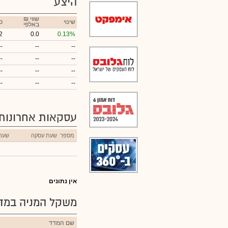
היצע
₪ שווי
שינוי
כ
באלפי
2
0.0
0.13%
--
--
--
--
--
--
--
--
--
--
--
--
עסקאות אחרונות
מספר
שעת עסקה
שער
אין נתונים
משקל המניה במדד
שם המדד