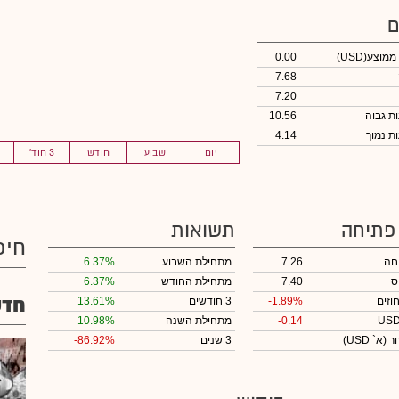
ם
 ממוצע
(USD)
0.00
7.68
7.20
10.56
4.14
יום
שבוע
חודש
3 חוד'
 פתיחה
תשואות
חיפ
חה
7.26
מתחילת השבוע
6.37%
ס
7.40
מתחילת החודש
6.37%
חדש
וזים
-1.89%
3 חודשים
13.61%
-0.14
מתחילת השנה
10.98%
חר
(א` USD)
3 שנים
-86.92%