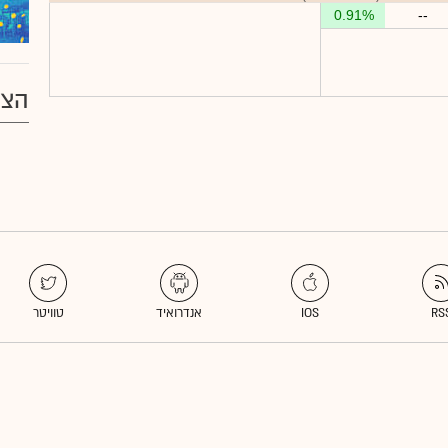
0.91%
--
הצע