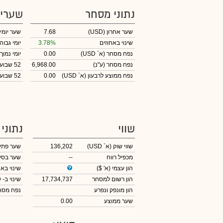
נתוני מסחר
שערי
שער אחרון
(USD)
7.68
שער יומי
שינוי באחוזים
3.78%
יומי גבוה
נפח מסחר
(א` USD)
0.00
יומי נמוך
נפח מסחר
(ע"נ)
6,968.00
52 שבועות גבוה
נפח ממוצע לרבעון (א` USD)
0.00
52 שבועות נמוך
שווי
נתוני
שווי שוק
(א` USD)
136,202
שער פתי
מכפיל רווח
--
שער בסי
הון עצמי
(א' $)
שינוי באח
הון רשום למסחר
17,734,737
שינוי
ב- USD
הון מונפק ונפרע
נפח מס
שער ממוצע
0.00