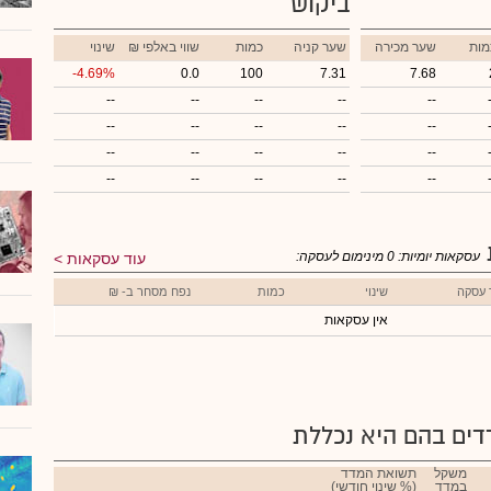
ביקוש
מות
שער מכירה
שער קניה
כמות
₪ שווי באלפי
שינוי
-4.69%
0.0
100
7.31
7.68
--
--
--
--
--
--
--
--
--
--
--
--
--
--
--
--
--
--
--
--
עסקאות יומיות:
0
מינימום לעסקה:
עוד עסקאות
 עסקה
שינוי
כמות
נפח מסחר ב- ₪
אין עסקאות
ים בהם היא נכללת
משקל
תשואת המדד
במדד
(% שינוי חודשי)