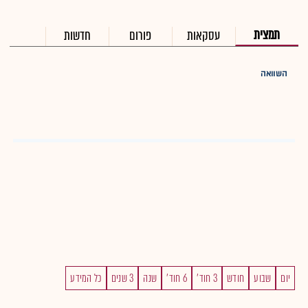
תמצית
עסקאות
פורום
חדשות
השוואה
יום
שבוע
חודש
3 חוד'
6 חוד'
שנה
3 שנים
כל המידע