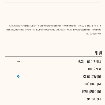
דף זה כולל גם נתונים שלוקטו מתוך דיווחים שפורסמו על ידי מנהל הקרן. נתונים אלה לא נבדקו על ידי גלובס ולא בוקרו על ידה, והם מוצגים כפי
שפורסמו על ידי מנהל הקרן. בשים לב לאמור, גלובס אינה מתחייבת לכך שהנתונים כאמור יהיו עדכניים תמיד והיא אינה אחראית לליקוי, טעות שגיאה
או אי דיוק שנפלו בהם.
שווי
שווי שוק
(א` USD)
--
מכפיל רווח
--
הון עצמי
(א' $)
הון רשום למסחר
--
הון מונפק ונפרע
שער ממוצע
--