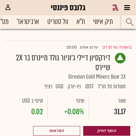
גלובס פיננסי
ראשי
תיק אישי
ת"א
וול סטריט
ארביטראז'
מט"
20:00
בהשהיה של 15 דק'
עדכון אחרון
|
דירקסיון דיילי ג'וניור גולד מיינרס בר 2X
שיירס
Direxion Gold Miners Bear 2X
תעודות סל חו"ל
JDST
ניו-יורק
USD
רציף
שער
שינוי
שינוי ב USD
0.02
+0.08%
31.17
הוסף לתיק
התראות