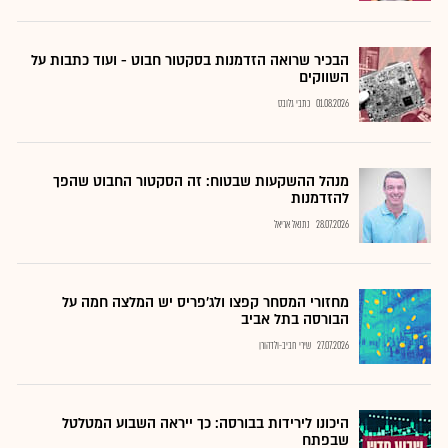
הבכיר שרואה הזדמנות בסקטור חבוט - ועוד כתבות על
השווקים
01.08.2026
כתבי גלובס
מנהל ההשקעות שבטוח: זה הסקטור החבוט שהפך
להזדמנות
28.07.2026
נתנאל אריאל
מחזורי המסחר קפצו ולג'פריס יש המלצה חמה על
הבורסה בתל אביב
27.07.2026
שירי חביב-ולדהורן
היכונו לירידות בבורסה: כך ייראה השבוע המטלטל
שבפתח