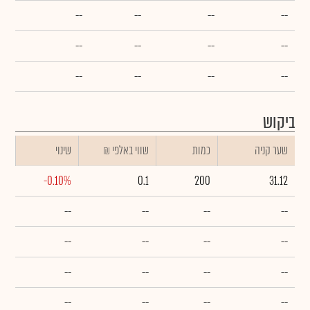
--
--
--
--
--
--
--
--
--
--
--
--
ביקוש
שער קניה
כמות
₪ שווי באלפי
שינוי
-0.10%
0.1
200
31.12
--
--
--
--
--
--
--
--
--
--
--
--
--
--
--
--