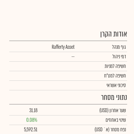
אודות הקרן
גוף מנהל
Rafferty Asset
דמי ניהול
--
חשיפה למניות
חשיפה למט"ח
סיכוני אשראי
נתוני מסחר
שער אחרון
(USD)
31.18
שינוי באחוזים
0.08%
נפח מסחר
(א` USD)
5,592.51