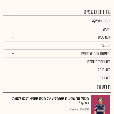
נתונים נוספים
חברה מנפיקה
--
אפיק
נכס בסיס
--
מטבע
מינימום להמרה כספית
--
דמי ניהול משתנים
דמי מנהל
דמי נאמן
חדשות
מנהל ההשקעות שממליץ על מניה שהיא "כמו לקנות
בונקר"
04.08.2026
נתנאל אריאל