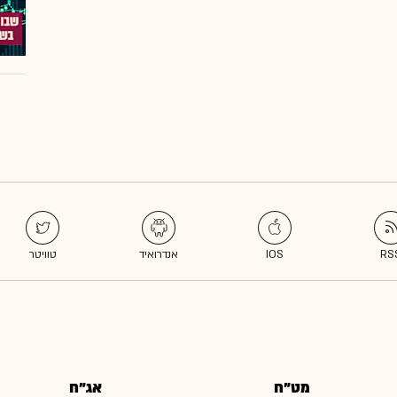
מט"ח
אג"ח