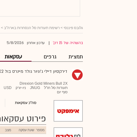
גלובס פיננסי
>
רשימת תעודות סל הנסחרות בארה"ב
>
5/8/2026
בהשהיה של 15 דק'
עדכון אחרון
|
תמצית
גרפים
עסקאות
דירקסיון דיילי ג'וניור גולד מיינרס בול X2 שיירס
Direxion Gold Miners Bull 2X
תעודות סל חו"ל
JNUG
ניו-יורק
USD
סוף יום
סה"כ עסקאות
פירוט עסקאות
מספר
שעת עסקה
מצב