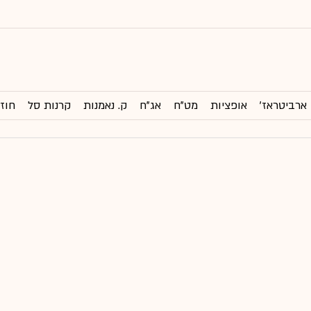
ארביטראז'
אופציות
מט"ח
אג"ח
ק. נאמנות
קרנות סל
חוזי