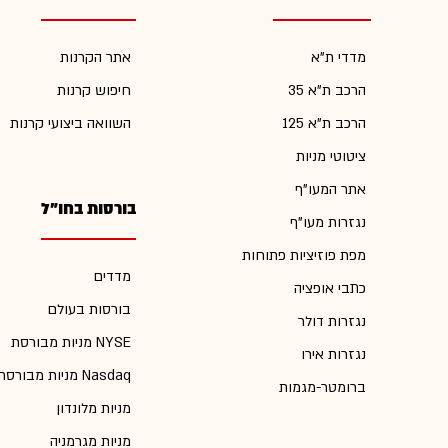
מדדי ת"א
אתר הקרנות
הרכב ת"א 35
חיפוש קרנות
הרכב ת"א 125
השוואה ביצועי קרנות
ציטוטי מניות
אתר המעו"ף
בורסות בחו"ל
נגזרות מעו"ף
מפת פוזיציות פתוחות
מדדים
כתבי אופציה
בורסות בעולם
נגזרות דולר
מניות מבורסת NYSE
נגזרות אירו
מניות מבורסת Nasdaq
ברומטר-מגמות
מניות מלונדון
מניות מגרמניה