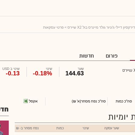
דירקסיון דיילי ג'וניור גולד מיינרס בול X2 שיירס
> פרטי עסקאות
פורום
חדשות
שער
שינוי
שינוי ב USD
-0.13
-0.18%
144.63
אקסל
סה"כ כמות
סה"כ נפח מסחר
(א' ₪)
חדש
 יומיות
שער עסקה
שינוי
כמות
נפח מסחר ב- ₪