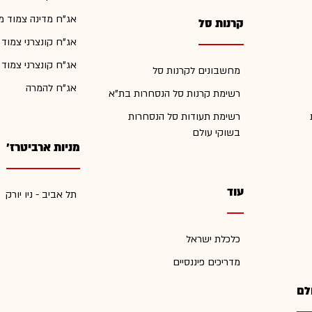
אג"ח מדינה צמוד מ
קרנות סל
אג"ח קונצרני צמוד
אג"ח קונצרני צמוד
מחשבונים לקרנות סל
אג"ח להמרה
רשימת קרנות סל הנסחרות בת"א
רשימת תעודות סל הנסחרות
בשוקי עולם
מניות ארביטרז'
עוד
תל אביב - ניו יורק
כלכלת ישראל
מדריכים פיננסיים
לם