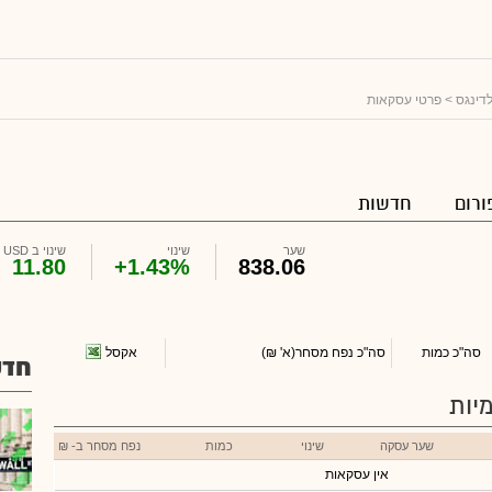
דינגס
> פרטי עסקאות
ורום
חדשות
שער
שינוי
שינוי ב USD
11.80
+1.43%
838.06
אקסל
סה"כ כמות
סה"כ נפח מסחר
(א' ₪)
חדש
יות
שער עסקה
שינוי
כמות
נפח מסחר ב- ₪
אין עסקאות