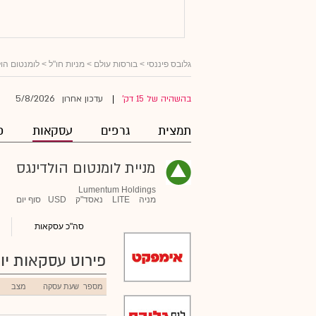
גלובס פיננסי
>
בורסות עולם
>
מניות חו"ל
>
לומנטום הול
5/8/2026
בהשהיה של 15 דק'
עדכון אחרון
|
תמצית
גרפים
עסקאות
פ
מניית לומנטום הולדינגס
Lumentum Holdings
מניה
LITE
נאסד"ק
USD
סוף יום
סה"כ עסקאות
פירוט עסקאות יומ
מספר
שעת עסקה
מצב