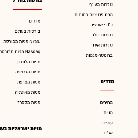
בורסות בחו"ל
נגזרות מעו"ף
מפת פוזיציות פתוחות
מדדים
כתבי אופציה
בורסות בעולם
נגזרות דולר
מניות מבורסת NYSE
נגזרות אירו
מניות מבורסת Nasdaq
ברומטר-מגמות
מניות מלונדון
מניות מגרמניה
מדדים
מניות מצרפת
מניות מאיטליה
מחירים
מניות מספרד
מניות
ענפים
מניות ישראליות בעו
אג"ח