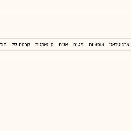
ארביטראז'
אופציות
מט"ח
אג"ח
ק. נאמנות
קרנות סל
חוזי