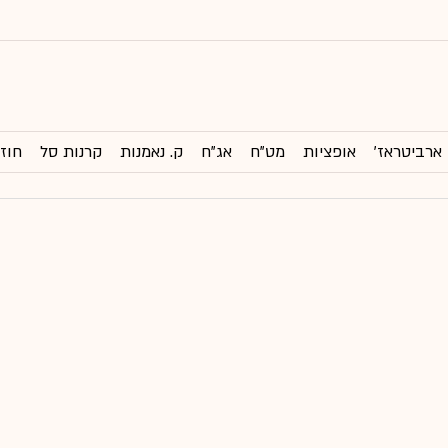
ארביטראז'
אופציות
מט"ח
אג"ח
ק. נאמנות
קרנות סל
חוזי