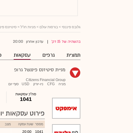
גלובס פיננסי
>
בורסות עולם
>
מניות חו"ל
>
סיטיזנס פינ
20:00
בהשהיה של 15 דק'
עדכון אחרון
|
תמצית
גרפים
עסקאות
פ
מניית סיטיזנס פיננשל גרופ
Citizens Financial Group
מניה
CFG
ניו-יורק
USD
סוף יום
סה"כ עסקאות
1041
פירוט עסקאות יומ
מספר
שעת עסקה
מצב
20:00
1041