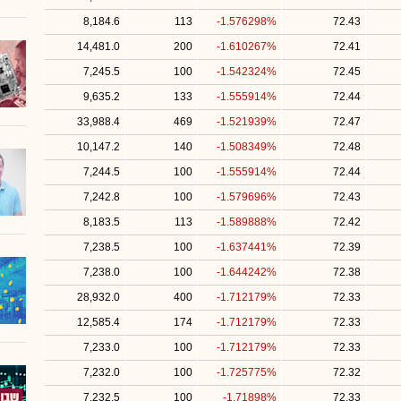
8,184.6
113
-1.576298%
72.43
14,481.0
200
-1.610267%
72.41
7,245.5
100
-1.542324%
72.45
9,635.2
133
-1.555914%
72.44
33,988.4
469
-1.521939%
72.47
10,147.2
140
-1.508349%
72.48
7,244.5
100
-1.555914%
72.44
7,242.8
100
-1.579696%
72.43
8,183.5
113
-1.589888%
72.42
7,238.5
100
-1.637441%
72.39
7,238.0
100
-1.644242%
72.38
28,932.0
400
-1.712179%
72.33
12,585.4
174
-1.712179%
72.33
7,233.0
100
-1.712179%
72.33
7,232.0
100
-1.725775%
72.32
7,232.5
100
-1.71898%
72.33