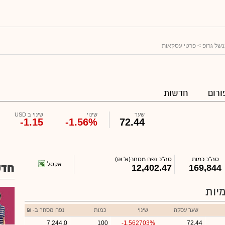
נשל גרופ
> פרטי עסקאות
ורום
חדשות
שער
שינוי
שינוי ב USD
-1.15
-1.56%
72.44
סה"כ כמות
סה"כ נפח מסחר
(א' ₪)
אקסל
חדש
12,402.47
169,844
יות
שער עסקה
שינוי
כמות
נפח מסחר ב- ₪
7,244.0
100
-1.562703%
72.44