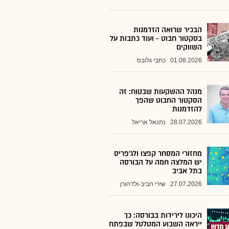
הבכיר שרואה הזדמנות
בסקטור חבוט - ועוד כתבות על
השווקים
01.08.2026
כתבי גלובס
מנהל ההשקעות שבטוח: זה
הסקטור החבוט שהפך
להזדמנות
28.07.2026
נתנאל אריאל
מחזורי המסחר קפצו ולג'פריס
יש המלצה חמה על הבורסה
בתל אביב
27.07.2026
שירי חביב-ולדהורן
היכונו לירידות בבורסה: כך
ייראה השבוע המטלטל שבפתח