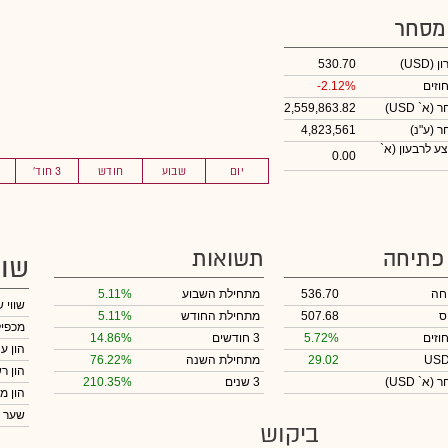
 מסחר
ון
(USD)
530.70
וזים
-2.12%
חר
(א` USD)
2,559,863.82
חר
(ע"נ)
4,823,561
ע לרבעון (א`
0.00
יום
שבוע
חודש
3 חוד'
 פתיחה
תשואות
שוו
חה
536.70
מתחילת השבוע
5.11%
שווי 
ס
507.68
מתחילת החודש
5.11%
מכפיל
וזים
5.72%
3 חודשים
14.86%
הון ע
29.02
מתחילת השנה
76.22%
הון ר
חר
(א` USD)
3 שנים
210.35%
הון מ
שער 
ביקוש