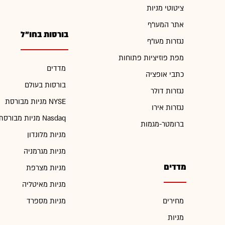
ציטוטי מניות
אתר המעו"ף
בורסות בחו"ל
נגזרות מעו"ף
מפת פוזיציות פתוחות
מדדים
כתבי אופציה
בורסות בעולם
נגזרות דולר
מניות מבורסת NYSE
נגזרות אירו
מניות מבורסת Nasdaq
ברומטר-מגמות
מניות מלונדון
מניות מגרמניה
מדדים
מניות מצרפת
מניות מאיטליה
מחירים
מניות מספרד
מניות