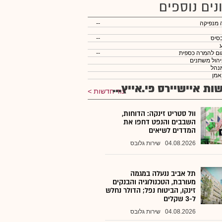
נים נוספים
 מנפיקה
--
סיס
--
ום להמרה כספית
--
יהול משתנים
נהל
אמן
ות איישיירס פי.אייץ...
עוד חדשות
וול סטריט זינקה: הדוחות,
השבבים והנפט דחפו את
המדדים לשיאים
04.08.2026
שירות גלובס
תל אביב ננעלה במגמה
מעורבת, הטכנולוגיה והבנקים
זינקו, הביטוח נפל; הדולר נחלש
ל-3 שקלים
04.08.2026
שירות גלובס