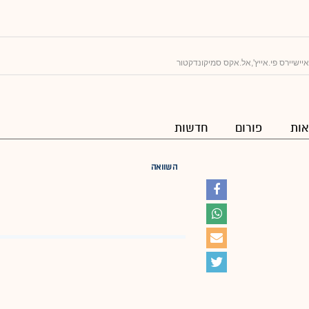
יישיירס פי.אייץ',אל.אקס סמיקונדקטור
ות
פורום
חדשות
השוואה