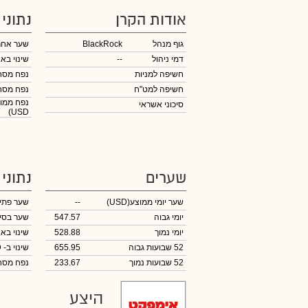
אודות הקרן
נתוני
גוף מנהל
BlackRock
שער אחר
דמי ניהול
--
שינוי באח
חשיפה למניות
נפח מס
חשיפה למט"ח
נפח מס
נפח ממוצ
סיכוני אשראי
USD)
שערים
נתוני
שער יומי ממוצע
(USD)
--
שער פתי
יומי גבוה
547.57
שער בסי
יומי נמוך
528.88
שינוי באח
52 שבועות גבוה
655.95
שינוי
ב- USD
52 שבועות נמוך
233.67
נפח מס
היצע