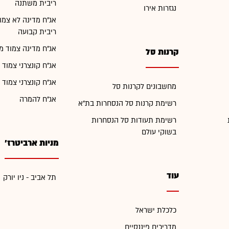
ריבית משתנה
נגזרות אירו
אג"ח מדינה לא צמו
ריבית קבועה
אג"ח מדינה צמוד מ
קרנות סל
אג"ח קונצרני צמוד 
אג"ח קונצרני צמוד 
מחשבונים לקרנות סל
אג"ח להמרה
רשימת קרנות סל הנסחרות בת"א
רשימת תעודות סל הנסחרות
בשוקי עולם
מניות ארביטרז'
עוד
תל אביב - ניו יורק
כלכלת ישראל
מדריכים פיננסיים