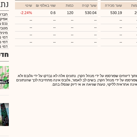
נתו
מות
שער מכירה
שער קניה
כמות
₪ שווי באלפי
שינוי
-2.24%
0.6
120
530.04
530.19
2
חברה
אפיק
--
--
--
--
--
נכס ב
--
--
--
--
--
מטבע
מינימ
--
--
--
--
--
דמי נ
דמי מ
--
--
--
--
--
דמי נ
חדש
תוך דיווחים שפורסמו על ידי מנהל הקרן. נתונים אלה לא נבדקו על ידי גלובס ולא
 שפורסמו על ידי מנהל הקרן. בשים לב לאמור, גלובס אינה מתחייבת לכך שהנתונים
אינה אחראית לליקוי, טעות שגיאה או אי דיוק שנפלו בהם.