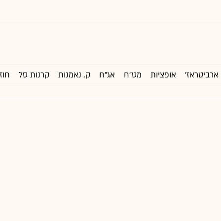
ארביטראז'
אופציות
מט"ח
אג"ח
ק. נאמנות
קרנות סל
חוז