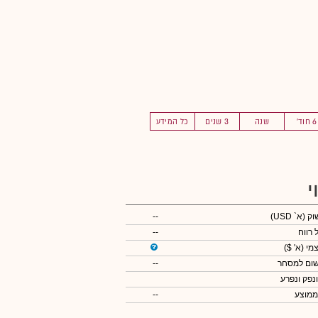
6 חוד'
שנה
3 שנים
כל המידע
י
שוק
(א` USD)
--
 רווח
--
צמי
(א' $)
שום למסחר
--
ונפק ונפרע
ממוצע
--