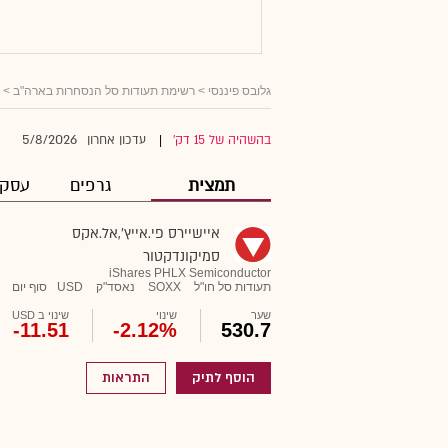
גלובס פיננסי
>
רשימת תעודות סל הנסחרות בארה"ב
> א
5/8/2026
בהשהיה של 15 דק'
עדכון אחרון
|
תמצית
גרפים
עסקא
איישיירס פי.אייץ',אל.אקס
סמיקונדקטור
iShares PHLX Semiconductor
תעודות סל חו"ל
SOXX
נאסד"ק
USD
סוף יום
שער
שינוי
שינוי ב USD
-11.51
-2.12%
530.7
הוסף לתיק
התראות