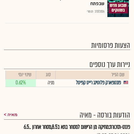
שבפתח
27.07.2026
רם מורי
הצעות פרסומיות
ניירות ערך נוספים
שם הנייר
סוג
שינוי יומי
פננטפארק פלוטינג רייט קפיטל
מניה
0.62%
הודעות בורסה - מאיה
מאיה
פננט-תזכורת:מחיקה מן הרישום למסחר בתא ב8.5,מסחר אחרון ..6.5