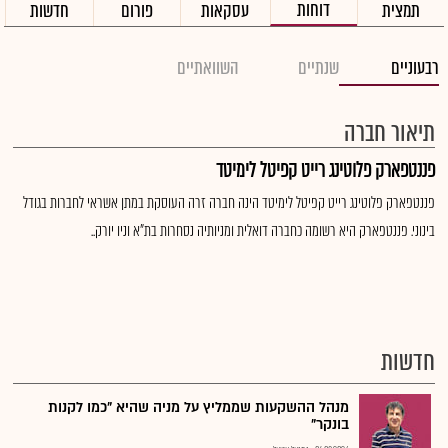
דוחות
תמצית
עסקאות
פורום
חדשות
רבעוניים
שנתיים
השוואתיים
תיאור חברה
פננטפארק פלוטינג רייט קפיטל לימיטד
פננטפארק פלוטינג רייט קפיטל לימיטד הינה חברה זרה העוסקת במתן אשראי לחברות בגודל
בינוני. פננטפארק היא רשומה כחברה דואלית ומניותיה נסחרות בת"א וניו יורק..
חדשות
מנהל ההשקעות שממליץ על מניה שהיא "כמו לקנות
בונקר"