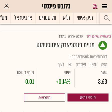
גלובס פיננסי
ראשי
תיק אישי
ת"א
וול סטריט
ארביטראז'
מט"
13:41
בהשהיה של 15 דק'
עדכון אחרון
|
מניית פננטפארק אינווסטמנט
PennantPark Investment
מניה
PNNT
נאסד"ק
USD
רציף
שער
שינוי
שינוי ב USD
0.01
+0.14%
3.63
הוסף לתיק
התראות