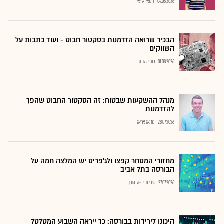
04.08.2026
נתנאל אריאל
הבכיר שרואה הזדמנות בסקטור חבוט - ועוד כתבות על
השווקים
01.08.2026
כתבי גלובס
מנהל ההשקעות שבטוח: זה הסקטור החבוט שהפך
להזדמנות
28.07.2026
נתנאל אריאל
מחזורי המסחר קפצו ולג'פריס יש המלצה חמה על
הבורסה בתל אביב
27.07.2026
שירי חביב-ולדהורן
היכונו לירידות בבורסה: כך ייראה השבוע המטלטל