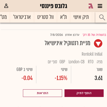
גלובס פיננסי
ראשי
תיק אישי
ת"א
וול סטריט
ארביטראז'
מט"
7/8/2026
בהשהיה של 15 דק'
עדכון אחרון
|
מניית רנטוקיל אינישיאל
Rentokil Initial
מניה
RTO
London-CB
GBP
סוף יום
שער
שינוי
שינוי ב GBP
-0.04
-1.15%
3.61
הוסף לתיק
התראות