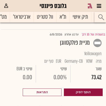
גלובס פיננסי
ראשי
תיק אישי
ת"א
וול סטריט
ארביטראז'
מט"
6/8/2026
בהשהיה של 15 דק'
עדכון אחרון
|
מניית פולקסווגן
Volkswagen
מניה
VOW
Germany-CB
EUR
סוף יום
שער
שינוי
שינוי ב EUR
0.00
0.00%
73.42
הוסף לתיק
התראות