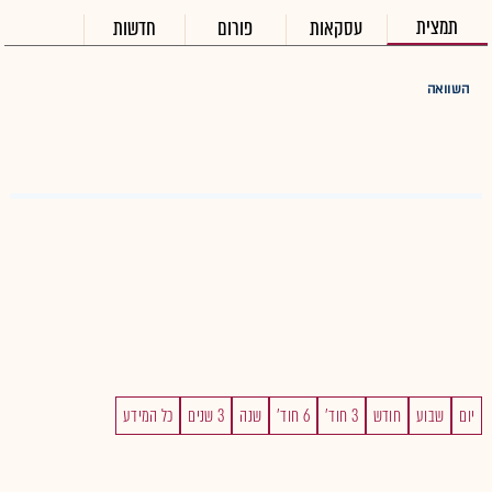
תמצית
עסקאות
פורום
חדשות
השוואה
יום
שבוע
חודש
3 חוד'
6 חוד'
שנה
3 שנים
כל המידע