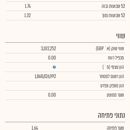
52 שבועות גבוה
1.74
52 שבועות נמוך
1.32
שווי
שווי שוק
(א` GBP)
3,102,252
מכפיל רווח
0.00
הון עצמי
(מ` )
הון רשום למסחר
1,868,826,992
הון מונפק ונפרע
שער ממוצע
0.00
נתוני פתיחה
שער פתיחה
1.64