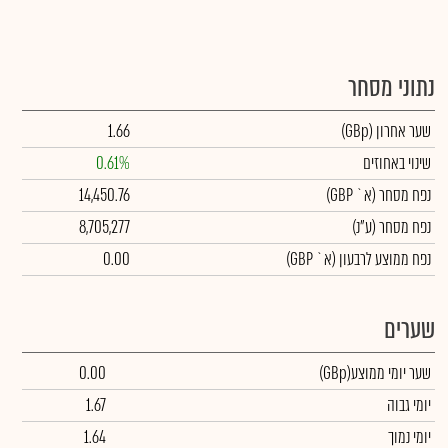
נתוני מסחר
שער אחרון
(GBp)
1.66
שינוי באחוזים
0.61%
נפח מסחר
(א` GBP)
14,450.76
נפח מסחר
(ע"נ)
8,705,277
נפח ממוצע לרבעון (א` GBP)
0.00
שערים
שער יומי ממוצע
(GBp)
0.00
יומי גבוה
1.67
יומי נמוך
1.64