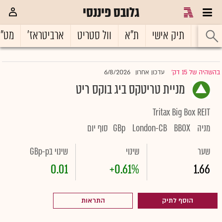
גלובס פיננסי
ראשי
תיק אישי
ת"א
וול סטריט
ארביטראז'
מט"
6/8/2026
בהשהיה של 15 דק'
עדכון אחרון
|
מניית טריטקס ביג בוקס ריט
Tritax Big Box REIT
מניה
BBOX
London-CB
GBp
סוף יום
שער
שינוי
שינוי בGBp-p
0.01
+0.61%
1.66
הוסף לתיק
התראות