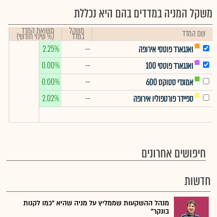
משקל המניה במדדים בהם היא נכללת
משקל
תשואת המדד
שם המדד
במדד
(% שינוי חודשי)
2.25%
--
ואנגארד פוטסי אירופה
0.00%
--
ואנגארד פוטסי 100
0.00%
--
אמונדי סטוקס 600
2.02%
--
ספיידר פורטפוליו אירופה
חיפושים אחרונים
חדשות
מנהל ההשקעות שממליץ על מניה שהיא "כמו לקנות
בונקר"