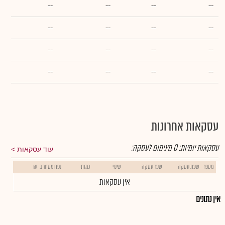
--
--
--
--
--
--
--
--
--
--
--
--
--
--
--
--
עסקאות אחרונות
עסקאות יומיות:
0
מינימום לעסקה:
עוד עסקאות
מספר
שעת עסקה
שער עסקה
שינוי
כמות
נפח מסחר ב- ₪
אין עסקאות
אין נתונים