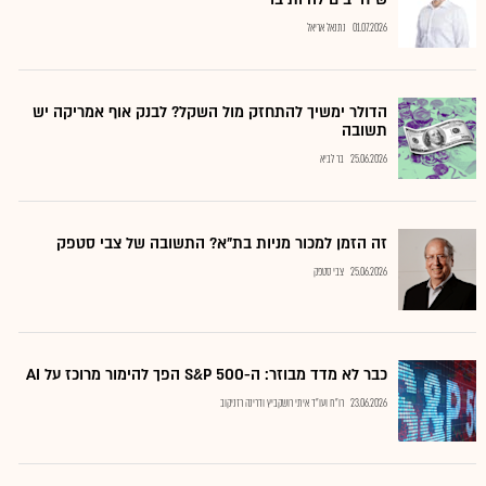
01.07.2026
נתנאל אריאל
הדולר ימשיך להתחזק מול השקל? לבנק אוף אמריקה יש
תשובה
25.06.2026
בר לביא
זה הזמן למכור מניות בת"א? התשובה של צבי סטפק
25.06.2026
צבי סטפק
כבר לא מדד מבוזר: ה-S&P 500 הפך להימור מרוכז על AI
23.06.2026
רו"ח ועו"ד איתי רושקביץ ודרינה רזניקוב