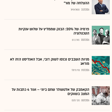
ההצלחה של מור"
21.07.2026
נתנאל אריאל
פרמיה של 20%: הבנק שממליץ על שלוש ענקיות
הטכנולוגיה
20.07.2026
בועז בן נון
מניות השבבים נכנסו לשוק דובי, אבל האנליסט הזה לא
מודאג
19.07.2026
צחי גרינולד
הקאמבק של אלטשולר שחם ביוני – ועוד 4 כתבות על
המצב בשווקים
18.07.2026
כתבי גלובס