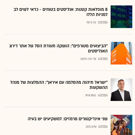
8 מופלאות קטנות: אנליסטים בטוחים - כדאי לשים לב
למניות הללו
15.07.2026
צחי גרינולד
"הביצועים מטורפים": הושקה תעודת הסל של אתר דירוג
האנליסטים
14.07.2026
שירי חביב-ולדהורן
"ישראל תיהנה מהסלמה עם איראן": ההמלצות של מנהל
ההשקעות
14.07.2026
נתנאל אריאל
שני אינדיקטורים מרמזים: למשקיעים יש בעיה
11.07.2026
שירות גלובס