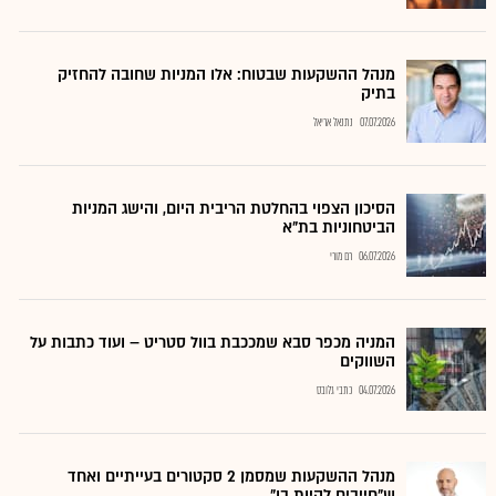
מנהל ההשקעות שבטוח: אלו המניות שחובה להחזיק
בתיק
07.07.2026
נתנאל אריאל
הסיכון הצפוי בהחלטת הריבית היום, והישג המניות
הביטחוניות בת"א
06.07.2026
רם מורי
המניה מכפר סבא שמככבת בוול סטריט – ועוד כתבות על
השווקים
04.07.2026
כתבי גלובס
מנהל ההשקעות שמסמן 2 סקטורים בעייתיים ואחד
ש"חייבים להיות בו"