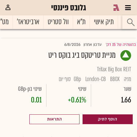
גלובס פיננסי
ראשי
תיק אישי
ת"א
וול סטריט
ארביטראז'
מט"
6/8/2026
בהשהיה של 15 דק'
עדכון אחרון
|
מניית טריטקס ביג בוקס ריט
Tritax Big Box REIT
מניה
BBOX
London-CB
GBp
סוף יום
שער
שינוי
שינוי בGBp-p
0.01
+0.61%
1.66
הוסף לתיק
התראות