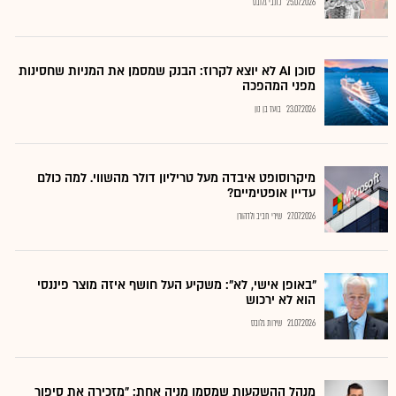
25.07.2026
כתבי גלובס
סוכן AI לא יוצא לקרוז: הבנק שמסמן את המניות שחסינות
מפני המהפכה
23.07.2026
בועז בן נון
מיקרוסופט איבדה מעל טריליון דולר מהשווי. למה כולם
עדיין אופטימיים?
27.07.2026
שירי חביב ולדהורן
"באופן אישי, לא": משקיע העל חושף איזה מוצר פיננסי
הוא לא ירכוש
21.07.2026
שירות גלובס
מנהל ההשקעות שמסמן מניה אחת: "מזכירה את סיפור