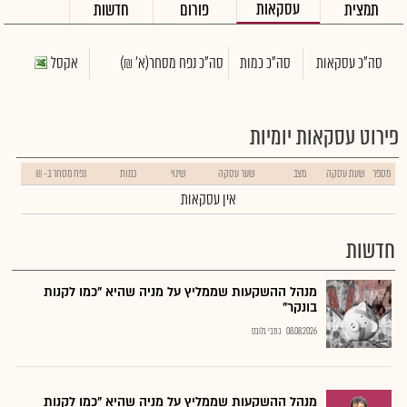
עסקאות
תמצית
פורום
חדשות
סה"כ עסקאות
סה"כ כמות
סה"כ נפח מסחר
(א' ₪)
אקסל
פירוט עסקאות יומיות
מספר
שעת עסקה
מצב
שער עסקה
שינוי
כמות
נפח מסחר ב- ₪
אין עסקאות
חדשות
מנהל ההשקעות שממליץ על מניה שהיא "כמו לקנות
בונקר"
08.08.2026
כתבי גלובס
מנהל ההשקעות שממליץ על מניה שהיא "כמו לקנות