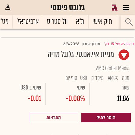
גלובס פיננסי
ראשי
תיק אישי
ת"א
וול סטריט
ארביטראז'
מט"
6/8/2026
בהשהיה של 15 דק'
עדכון אחרון
|
מניית איי.אם.סי. גלובל מדיה
AMC Global Media
מניה
AMCX
נאסד"ק
USD
סוף יום
שער
שינוי
שינוי ב USD
-0.01
-0.08%
11.86
הוסף לתיק
התראות