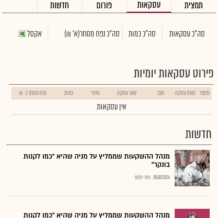
עסקאות
תמצית
פורום
חדשות
סה"כ עסקאות
סה"כ כמות
סה"כ נפח מסחר
(א' ₪)
אקסל
פירוט עסקאות יומיות
מספר
שעת עסקה
מצב
שער עסקה
שינוי
כמות
נפח מסחר ב- ₪
אין עסקאות
חדשות
מנהל ההשקעות שממליץ על מניה שהיא "כמו לקנות
בונקר"
08.08.2026
כתבי גלובס
מנהל ההשקעות שממליץ על מניה שהיא "כמו לקנות