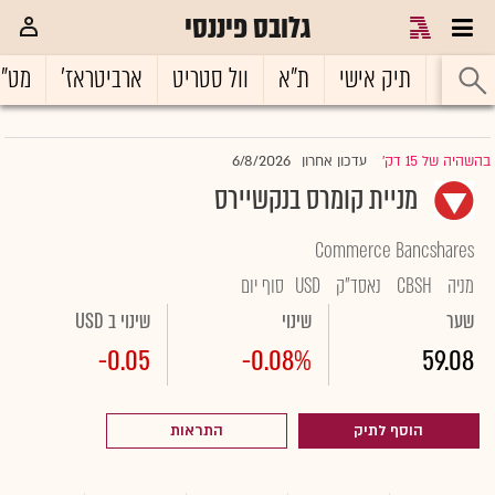
גלובס פיננסי
ראשי
תיק אישי
ת"א
וול סטריט
ארביטראז'
מט"
6/8/2026
בהשהיה של 15 דק'
עדכון אחרון
|
מניית קומרס בנקשיירס
Commerce Bancshares
מניה
CBSH
נאסד"ק
USD
סוף יום
שער
שינוי
שינוי ב USD
-0.05
-0.08%
59.08
הוסף לתיק
התראות