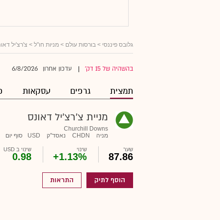
גלובס פיננסי
>
בורסות עולם
>
מניות חו"ל
> צ'רצ'יל דאו
6/8/2026
בהשהיה של 15 דק'
עדכון אחרון
|
תמצית
גרפים
עסקאות
פ
מניית צ'רצ'יל דאונס
Churchill Downs
מניה
CHDN
נאסד"ק
USD
סוף יום
שער
שינוי
שינוי ב USD
0.98
+1.13%
87.86
הוסף לתיק
התראות