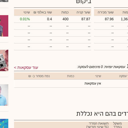
ביקוש
מות
שער מכירה
שער קניה
כמות
₪ שווי באלפי
שינוי
0.01%
0.4
400
87.87
87.96
1,36
--
--
--
--
--
--
--
--
--
--
--
--
--
--
--
--
--
--
--
--
עסקאות יומיות:
0
מינימום לעסקה:
עוד עסקאות
 עסקה
שינוי
כמות
נפח מסחר ב- ₪
אין עסקאות
ים בהם היא נכללת
משקל
תשואת המדד
במדד
(% שינוי חודשי)