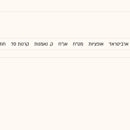
ארביטראז'
אופציות
מט"ח
אג"ח
ק. נאמנות
קרנות סל
חוז