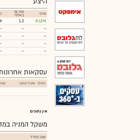
היצע
₪ שווי
שינוי
כ
באלפי
4
1.2
0.11%
--
--
--
--
--
--
--
--
--
--
--
--
עסקאות אחרונות
מספר
שעת עסקה
שער
אין נתונים
משקל המניה במדד
שם המדד