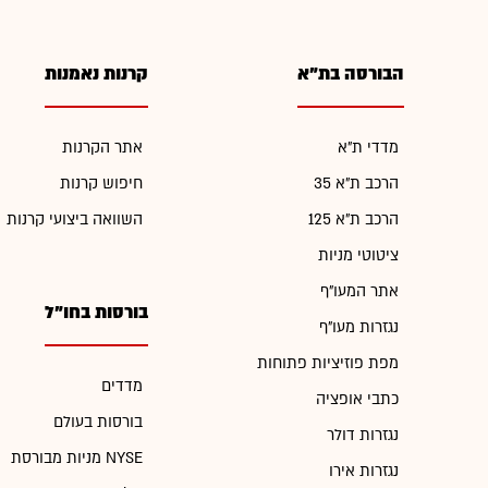
הבורסה בת"א
קרנות נאמנות
מדדי ת"א
אתר הקרנות
הרכב ת"א 35
חיפוש קרנות
הרכב ת"א 125
השוואה ביצועי קרנות
ציטוטי מניות
אתר המעו"ף
בורסות בחו"ל
נגזרות מעו"ף
מפת פוזיציות פתוחות
מדדים
כתבי אופציה
בורסות בעולם
נגזרות דולר
מניות מבורסת NYSE
נגזרות אירו