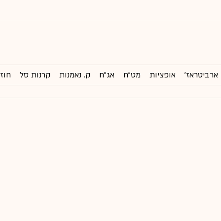
ארביטראז'
אופציות
מט"ח
אג"ח
ק. נאמנות
קרנות סל
חוזי