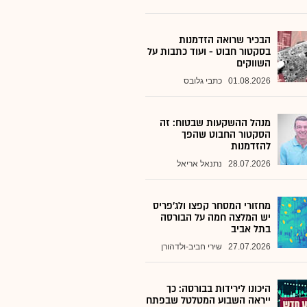
הבכיר שרואה הזדמנות
בסקטור חבוט - ועוד כתבות על
השווקים
01.08.2026
כתבי גלובס
מנהל ההשקעות שבטוח: זה
הסקטור החבוט שהפך
להזדמנות
28.07.2026
נתנאל אריאל
מחזורי המסחר קפצו ולג'פריס
יש המלצה חמה על הבורסה
בתל אביב
27.07.2026
שירי חביב-ולדהורן
היכונו לירידות בבורסה: כך
ייראה השבוע המטלטל שבפתח