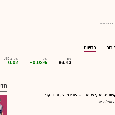
נס
> חדשות
ורום
חדשות
שער
שינוי
שינוי ב USD
0.02
+0.02%
86.43
חדש
ת שממליץ על מניה שהיא "כמו לקנות בונקר"
נתנאל אריאל