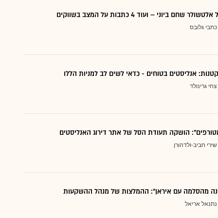
 שחם ביוני – ועוד 4 כתבות על המצב בשווקים
כתבי גלובס
צחי גרינולד
טורפים": הושקה תעודת הסל של אתר דירוג האנליסטים
שירי חביב-ולדהורן
נה מהסלמה עם איראן": ההמלצות של מנהל ההשקעות
נתנאל אריאל