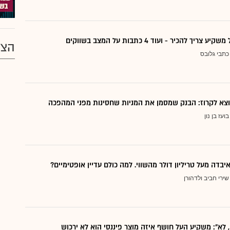
ריך להכיר - ועוד 4 כתבות על המצב בשווקים
הצע
כתבי גלובס
בועז בן נון
יבדה מעל טריליון דולר מהשווי. למה כולם עדיין אופטימיים?
שירי חביב ולדהורן
, לא": משקיע העל חושף איזה מוצר פיננסי הוא לא ירכוש