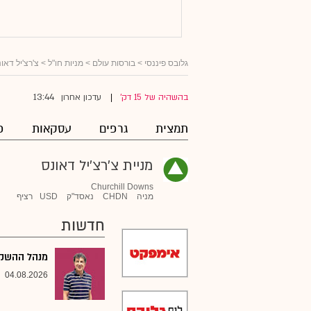
גלובס פיננסי
>
בורסות עולם
>
מניות חו"ל
>
צ'רצ'יל דאו
13:44
בהשהיה של 15 דק'
עדכון אחרון
|
תמצית
גרפים
עסקאות
פ
מניית צ'רצ'יל דאונס
Churchill Downs
מניה
CHDN
נאסד"ק
USD
רציף
חדשות
מנהל ההשקעו
04.08.2026